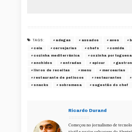
adegas
assados
aves
TAGS:
ceia
cervejarias
chefs
comida
cozinha mediterrânica
cozinha portuguesa
enchidos
entradas
epicur
gastro
livros de receitas
menu
mercearias
restaurante de petiscos
restaurantes
snacks
sobremesa
sugestão do chef
Ricardo Durand
Começou no jornalismo de tecnolog
táctil e praias selvagens do Alente