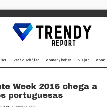
cias
ver \ ouvir \ ler
comer \ beber
viajar
condu
nte Week 2016 chega a
es portuguesas
Durand
16 Fevereiro, 2016