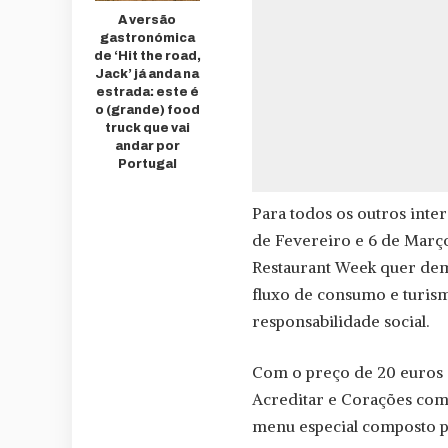
A versão
gastronómica
de ‘Hit the road,
Jack’ já anda na
estrada: este é
o (grande) food
truck que vai
andar por
Portugal
Para todos os outros inte
de Fevereiro e 6 de Março
Restaurant Week quer demo
fluxo de consumo e turism
responsabilidade social.
Com o preço de 20 euros (
Acreditar e Corações com
menu especial composto po