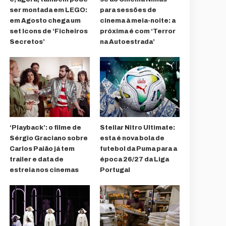
ser montada em LEGO:
para sessões de
em Agosto chega um
cinema à meia-noite: a
set Icons de ‘Ficheiros
próxima é com ‘Terror
Secretos’
na Autoestrada’
‘Playback’: o filme de
Stellar Nitro Ultimate:
Sérgio Graciano sobre
esta é nova bola de
Carlos Paião já tem
futebol da Puma para a
trailer e data de
época 26/27 da Liga
estreia nos cinemas
Portugal