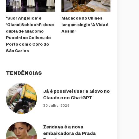
‘Suor Angelica’ e
Macacos do Chinês
‘Gianni Schicchi’: dose
lançam single ‘A Vida é
dupla de Giacomo
Assim’
Puccini no Coliseu do
Porto com o Coro do
São Carlos
TENDÊNCIAS
Já é possível usar a Glovo no
Claude e no ChatGPT
30 Julho, 2026
Zendaya é a nova
embaixadora da Prada