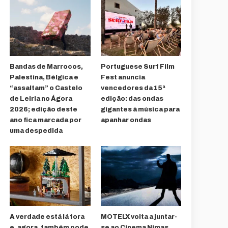
Bandas de Marrocos,
Portuguese Surf Film
Palestina, Bélgica e
Fest anuncia
“assaltam” o Castelo
vencedores da 15ª
de Leiria no Ágora
edição: das ondas
2026; edição deste
gigantes à música para
ano fica marcada por
apanhar ondas
uma despedida
A verdade está lá fora
MOTELX volta a juntar-
e, agora, também pode
se ao Cinema Nimas