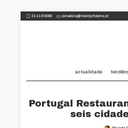
214193988
jornalista@trendy.fidemo.pt
actualidade
tendên
Portugal Restaura
seis cidad
Ricardo 