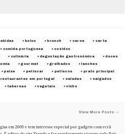
bebidas
bolos
brunch
carne
carta
comida portuguesa
cozidos
culinária
degustação gastronómica
doces
nomia
gourmet
grelhados
lanches
peixe
petiscar
petiscos
prato principal
restaurantes em portugal
saladas
salgados
tabernas
vegetais
vinho
View More Posts
ias em 2005 e tem interesse especial por gadgets com ecrã
jo. É editor do site Trendy e faz regularmente viagens pelo País