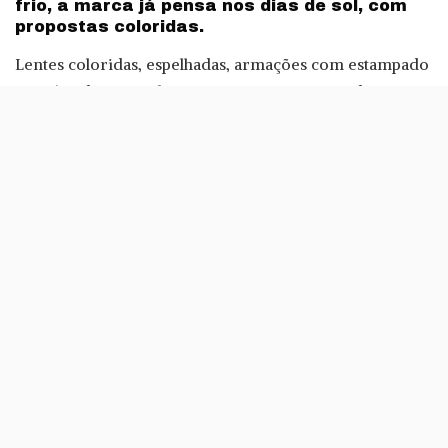
frio, a marca já pensa nos dias de sol, com
propostas coloridas.
Lentes coloridas, espelhadas, armações com estampado
ou até padrões nas lentes: as opções são variadas, para
proteger os olhos dos raios de sol que são esperados na
Primavera e no Verão. A marca brasileira fabrica óculos
de sol femininos e masculinos, que acompanham as
últimas tendências.
– Publicidade –