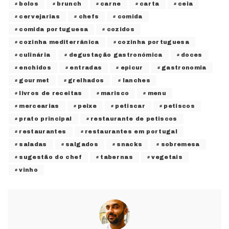
bolos
brunch
carne
carta
ceia
cervejarias
chefs
comida
comida portuguesa
cozidos
cozinha mediterrânica
cozinha portuguesa
culinária
degustação gastronómica
doces
enchidos
entradas
epicur
gastronomia
gourmet
grelhados
lanches
livros de receitas
marisco
menu
mercearias
peixe
petiscar
petiscos
prato principal
restaurante de petiscos
restaurantes
restaurantes em portugal
saladas
salgados
snacks
sobremesa
sugestão do chef
tabernas
vegetais
vinho