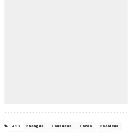
adegas
assados
aves
bebidas
TAGS: