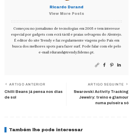
Ricardo Durand
View More Posts
Começou no jornalismo de tecnologias em 2005 e tem interesse
especial por gadgets com ecrã táctil e praias selvagens do Alentejo.
É editor do site Trendy e faz regularmente viagens pelo País em
busca dos melhores spots para fazer surf. Pode falar com ele pelo
e-mail
rdurand@trendy.fidemo.pt
.
ARTIGO ANTERIOR
ARTIGO SEGUINTE
Chilli Beans já pensa nos dias
Swarovski Activity Tracking
de sol
Jewelry: treino e glamour
numa pulseira só
Também lhe pode interessar