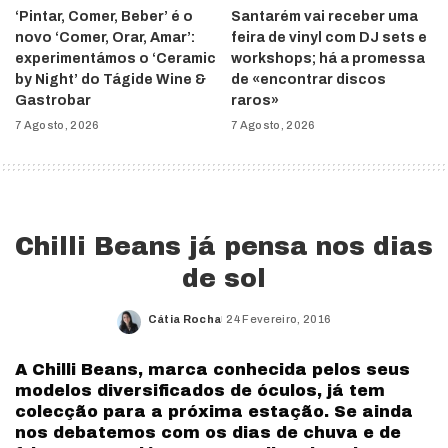
‘Pintar, Comer, Beber’ é o
Santarém vai receber uma
novo ‘Comer, Orar, Amar’:
feira de vinyl com DJ sets e
experimentámos o ‘Ceramic
workshops; há a promessa
by Night’ do Tágide Wine &
de «encontrar discos
Gastrobar
raros»
7 Agosto, 2026
7 Agosto, 2026
Chilli Beans já pensa nos dias
de sol
Cátia Rocha
24 Fevereiro, 2016
Posted
by
A Chilli Beans, marca conhecida pelos seus
modelos diversificados de óculos, já tem
colecção para a próxima estação. Se ainda
nos debatemos com os dias de chuva e de