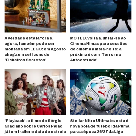
A verdade está lá fora e,
MOTELX volta a juntar-se ao
agora, também pode ser
Cinema Nimas para sessões
montada em LEGO: em Agosto
de cinema à meia-noite: a
chega um set Icons de
próxima é com ‘Terror na
‘Ficheiros Secretos’
Autoestrada’
‘Playback’: o filme de Sérgio
Stellar Nitro Ultimate: esta é
Graciano sobre Carlos Paião
nova bola de futebol da Puma
já tem trailer e data de estreia
para a época 26/27 da Liga