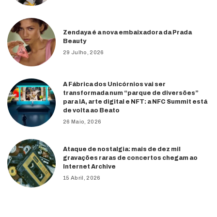
Zendaya é a nova embaixadora da Prada
Beauty
29 Julho, 2026
A Fábrica dos Unicórnios vai ser
transformada num “parque de diversões”
para IA, arte digital e NFT: a NFC Summit está
de volta ao Beato
26 Maio, 2026
Ataque de nostalgia: mais de dez mil
gravações raras de concertos chegam ao
Internet Archive
15 Abril, 2026