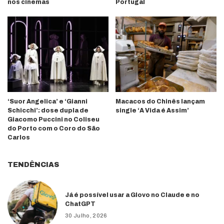
nos cinemas
Portugal
‘Suor Angelica’ e ‘Gianni
Macacos do Chinês lançam
Schicchi’: dose dupla de
single ‘A Vida é Assim’
Giacomo Puccini no Coliseu
do Porto com o Coro do São
Carlos
TENDÊNCIAS
Já é possível usar a Glovo no Claude e no
ChatGPT
30 Julho, 2026