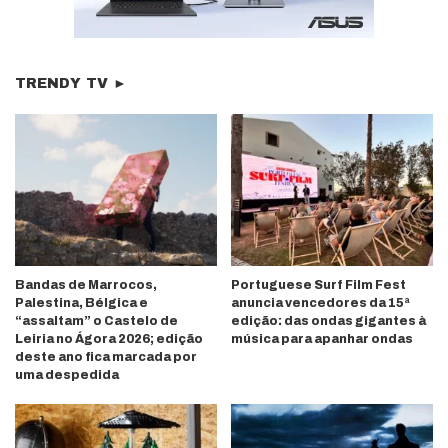
TRENDY TV ►
Bandas de Marrocos,
Portuguese Surf Film Fest
Palestina, Bélgica e
anuncia vencedores da 15ª
“assaltam” o Castelo de
edição: das ondas gigantes à
Leiria no Ágora 2026; edição
música para apanhar ondas
deste ano fica marcada por
uma despedida