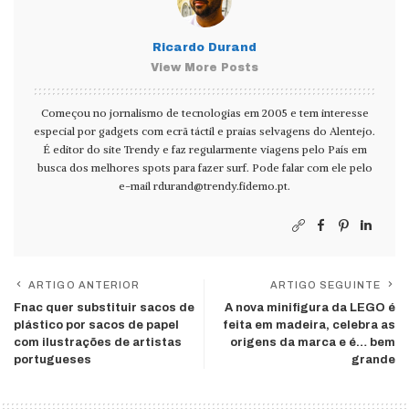
Ricardo Durand
View More Posts
Começou no jornalismo de tecnologias em 2005 e tem interesse
especial por gadgets com ecrã táctil e praias selvagens do Alentejo.
É editor do site Trendy e faz regularmente viagens pelo País em
busca dos melhores spots para fazer surf. Pode falar com ele pelo
e-mail
rdurand@trendy.fidemo.pt
.
ARTIGO ANTERIOR
ARTIGO SEGUINTE
Fnac quer substituir sacos de
A nova minifigura da LEGO é
plástico por sacos de papel
feita em madeira, celebra as
com ilustrações de artistas
origens da marca e é… bem
portugueses
grande