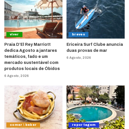
viver
breves
Praia D’El Rey Marriott
Ericeira Surf Clube anuncia
dedica Agosto a jantares
duas provas de mar
temáticos, fado e um
6 Agosto, 2026
mercado sustentável com
produtos locais de Óbidos
6 Agosto, 2026
comer \ beber
reportagem