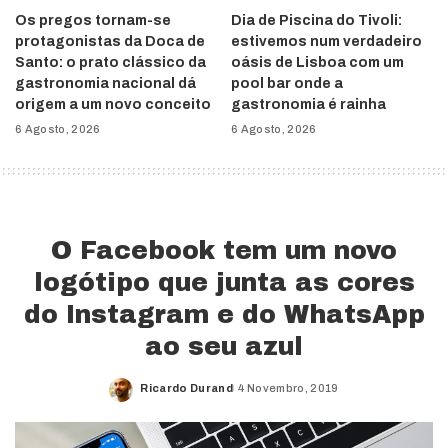
Os pregos tornam-se
Dia de Piscina do Tivoli:
protagonistas da Doca de
estivemos num verdadeiro
Santo: o prato clássico da
oásis de Lisboa com um
gastronomia nacional dá
pool bar onde a
origem a um novo conceito
gastronomia é rainha
6 Agosto, 2026
6 Agosto, 2026
O Facebook tem um novo
logótipo que junta as cores
do Instagram e do WhatsApp
ao seu azul
Ricardo Durand
4 Novembro, 2019
Posted
by