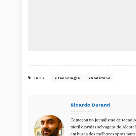
tecnologia
vodafone
TAGS:
Ricardo Durand
Começou no jornalismo de tecnolog
táctil e praias selvagens do Alente
em busca dos melhores spots para f