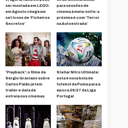
ser montada em LEGO:
para sessões de
em Agosto chega um
cinema à meia-noite: a
set Icons de ‘Ficheiros
próxima é com ‘Terror
Secretos’
na Autoestrada’
‘Playback’: o filme de
Stellar Nitro Ultimate:
Sérgio Graciano sobre
esta é nova bola de
Carlos Paião já tem
futebol da Puma para a
trailer e data de
época 26/27 da Liga
estreia nos cinemas
Portugal