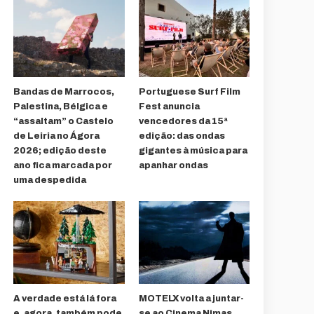
Bandas de Marrocos,
Portuguese Surf Film
Palestina, Bélgica e
Fest anuncia
“assaltam” o Castelo
vencedores da 15ª
de Leiria no Ágora
edição: das ondas
2026; edição deste
gigantes à música para
ano fica marcada por
apanhar ondas
uma despedida
A verdade está lá fora
MOTELX volta a juntar-
e, agora, também pode
se ao Cinema Nimas