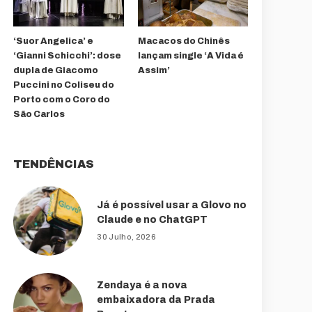
‘Suor Angelica’ e
Macacos do Chinês
‘Gianni Schicchi’: dose
lançam single ‘A Vida é
dupla de Giacomo
Assim’
Puccini no Coliseu do
Porto com o Coro do
São Carlos
TENDÊNCIAS
Já é possível usar a Glovo no
Claude e no ChatGPT
30 Julho, 2026
Zendaya é a nova
embaixadora da Prada