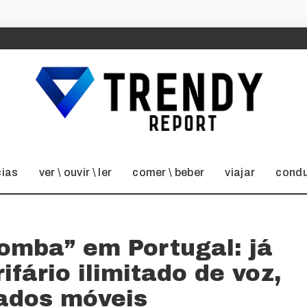
cias
ver \ ouvir \ ler
comer \ beber
viajar
condu
omba” em Portugal: já
fário ilimitado de voz,
ados móveis