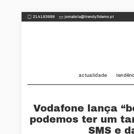
214193988
jornalista@trendy.fidemo.pt
actualidade
tendên
Vodafone lança “b
podemos ter um tari
SMS e d