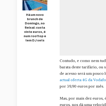
Há um novo
brunch de
Domingo, no
Seixal: custa
vinte euros, é
num rooftop e
tem DJ sets
Contudo, e como nem tudo 
barata deste tarifário, ou
de acesso será um pouco l
actual oferta 4G da Vodaf
por 39,90 euros por mês.
Mas, por mais dez euros, é
euros, nos dá uma velocida