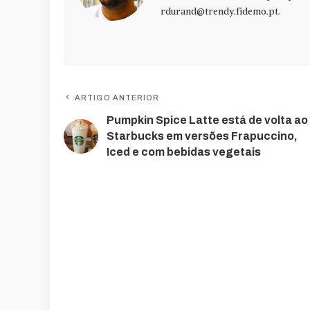
rdurand@trendy.fidemo.pt
.
ARTIGO ANTERIOR
Pumpkin Spice Latte está de volta ao
Starbucks em versões Frapuccino,
Iced e com bebidas vegetais