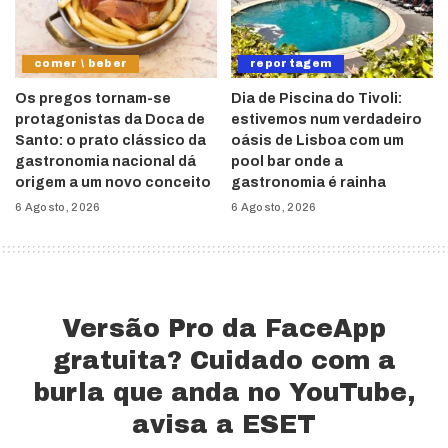
comer \ beber
reportagem
Os pregos tornam-se
Dia de Piscina do Tivoli:
protagonistas da Doca de
estivemos num verdadeiro
Santo: o prato clássico da
oásis de Lisboa com um
gastronomia nacional dá
pool bar onde a
origem a um novo conceito
gastronomia é rainha
6 Agosto, 2026
6 Agosto, 2026
Versão Pro da FaceApp
gratuita? Cuidado com a
burla que anda no YouTube,
avisa a ESET