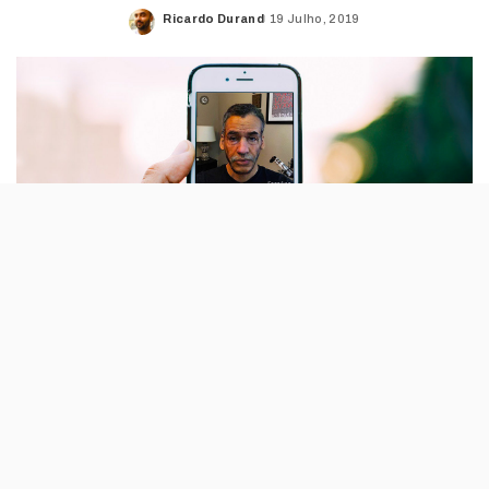
Ricardo Durand
19 Julho, 2019
Posted
by
Na Internet, fazer download grátis de uma
coisa que é paga, normalmente é uma
artimanha para conseguir algo mais que a
atenção dos utilizadores. Os hacker viraram-
se para o sucesso da FaceApp e estão de