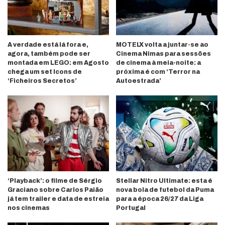
A verdade está lá fora e,
MOTELX volta a juntar-se ao
agora, também pode ser
Cinema Nimas para sessões
montada em LEGO: em Agosto
de cinema à meia-noite: a
chega um set Icons de
próxima é com ‘Terror na
‘Ficheiros Secretos’
Autoestrada’
‘Playback’: o filme de Sérgio
Stellar Nitro Ultimate: esta é
Graciano sobre Carlos Paião
nova bola de futebol da Puma
já tem trailer e data de estreia
para a época 26/27 da Liga
nos cinemas
Portugal