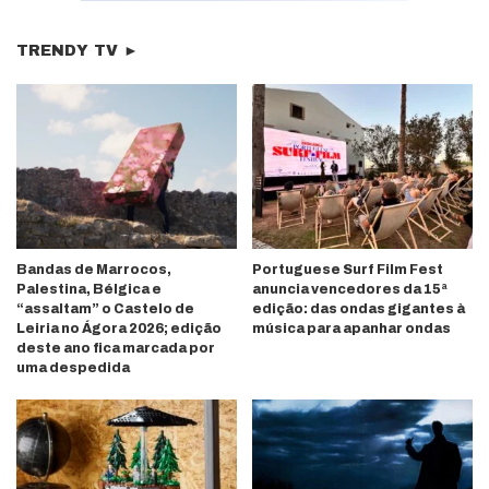
TRENDY TV ►
Bandas de Marrocos,
Portuguese Surf Film Fest
Palestina, Bélgica e
anuncia vencedores da 15ª
“assaltam” o Castelo de
edição: das ondas gigantes à
Leiria no Ágora 2026; edição
música para apanhar ondas
deste ano fica marcada por
uma despedida