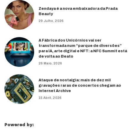
Zendaya é a nova embaixadora da Prada
Beauty
29 Julho, 2026
A Fábrica dos Unicórnios vai ser
transformada num “parque de diversões”
para IA, arte digital e NFT: a NFC Summit está
de volta ao Beato
26 Maio, 2026
Ataque de nostalgia: mais de dez mil
gravações raras de concertos chegam ao
Internet Archive
15 Abril, 2026
Powered by: