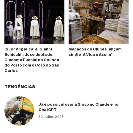
‘Suor Angelica’ e ‘Gianni
Macacos do Chinês lançam
Schicchi’: dose dupla de
single ‘A Vida é Assim’
Giacomo Puccini no Coliseu
do Porto com o Coro do São
Carlos
TENDÊNCIAS
Já é possível usar a Glovo no Claude e no
ChatGPT
30 Julho, 2026