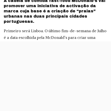
A cadeia de comida fast-food McDonald’s vai
promover uma iniciativa de activação da
marca cuja base é a criação de “praias”
urbanas nas duas principais cidades
portuguesas.
Primeiro será Lisboa. O último fim-de-semana de Julho
é a data escolhida pela McDonald’s para criar uma
“praia”
urbana
na capital. O local escolhido é a zona
entre o
Meo Arena
e a FIL, no Parque das Nações.
E, aqui, ‘praia’ é mesmo muito forçada, como em
qualquer iniciativa deste género que esta palavra e
‘urbana’ na mesma frase.