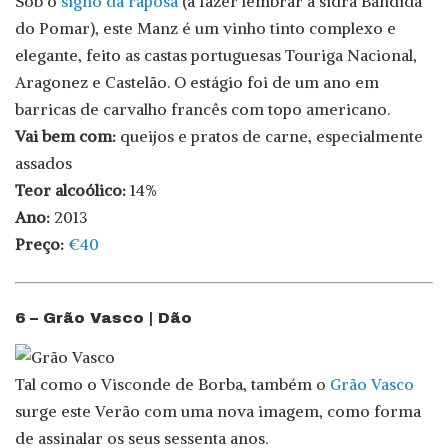
Sob o
signo da raposa
(a fazer lembrar a sidra Bandida
do Pomar), este Manz é um vinho tinto complexo e
elegante, feito as castas portuguesas Touriga Nacional,
Aragonez e Castelão. O estágio foi de um ano em
barricas de carvalho francês com topo americano.
Vai bem com:
queijos e pratos de carne, especialmente
assados
Teor alcoólico:
14%
Ano:
2013
Preço:
€40
6 – Grão Vasco | Dão
Tal como o Visconde de Borba, também o
Grão Vasco
surge este Verão com uma nova imagem, como forma
de assinalar os seus sessenta anos.