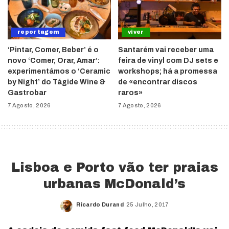
reportagem
viver
‘Pintar, Comer, Beber’ é o
Santarém vai receber uma
novo ‘Comer, Orar, Amar’:
feira de vinyl com DJ sets e
experimentámos o ‘Ceramic
workshops; há a promessa
by Night’ do Tágide Wine &
de «encontrar discos
Gastrobar
raros»
7 Agosto, 2026
7 Agosto, 2026
Lisboa e Porto vão ter praias
urbanas McDonald’s
Ricardo Durand
25 Julho, 2017
Posted
by