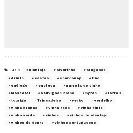
alentejo
alvarinho
aragonês
TAGS:
Arinto
castas
chardonay
Dão
enólogo
enoteca
garrafa de vinho
Moscatel
sauvignon blanc
Syrah
terroir
touriga
Trincadeira
verão
verdelho
vinho branco
vinho rosé
vinho tinto
vinho verde
vinhos
vinhos do alentejo
vinhos do douro
vinhos portugueses