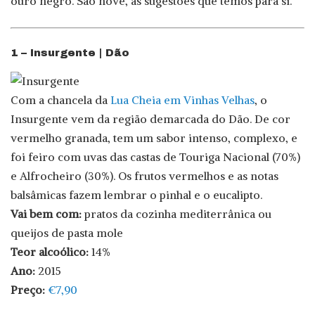
ouro negro. São nove, as sugestões que temos para si.
1 – Insurgente | Dão
Com a chancela da
Lua Cheia em Vinhas Velhas
, o
Insurgente vem da região demarcada do Dão. De cor
vermelho granada, tem um sabor intenso, complexo, e
foi feiro com uvas das castas de Touriga Nacional (70%)
e Alfrocheiro (30%). Os frutos vermelhos e as notas
balsâmicas fazem lembrar o pinhal e o eucalipto.
Vai bem com:
pratos da cozinha mediterrânica ou
queijos de pasta mole
Teor alcoólico:
14%
Ano:
2015
Preço:
€7,90