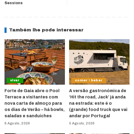
Sessions
Também lhe pode interessar
viver
comer \ beber
Forte de Gaia abre o Pool
A versão gastronómica de
Terrace a visitantes com
‘Hit the road, Jack’ já anda
nova carta de almoço para
na estrada: este é o
os dias de Verão – há bowls,
(grande) food truck que vai
saladas e sanduíches
andar por Portugal
6 Agosto, 2026
5 Agosto, 2026