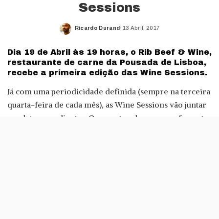
Sessions
Ricardo Durand
13 Abril, 2017
Posted
by
Dia 19 de Abril às 19 horas, o Rib Beef & Wine,
restaurante de carne da Pousada de Lisboa,
recebe a primeira edição das Wine Sessions.
Já com uma periodicidade definida (sempre na terceira
quarta-feira de cada mês), as Wine Sessions vão juntar
produtores e clientes. O encontro decorre em formato
de tertúlia, onde a troca de opiniões um dos tónicos
destas sessões.
«As Wine Sessions contam sempre com a presença de
um enólogo que se torna parte integrante desta
experiência», dizem os responsáveis do Rib Beef &
Wine Lisboa.