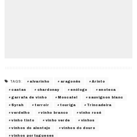
alvarinho
aragonês
Arinto
TAGS:
castas
chardonay
enólogo
enoteca
garrafa de vinho
Moscatel
sauvignon blanc
Syrah
terroir
touriga
Trincadeira
verdelho
vinho branco
vinho rosé
vinho tinto
vinho verde
vinhos
vinhos do alentejo
vinhos do douro
vinhos portugueses