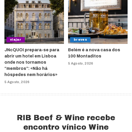
viajar
breves
JNcQUOI prepara-se para
Belém é a nova casa dos
abrir um hotel em Lisboa
100 Montaditos
onde nos tornamos
5 Agosto, 2026
“membros”: «Não há
hóspedes nem horários»
5 Agosto, 2026
RIB Beef & Wine recebe
encontro vínico Wine