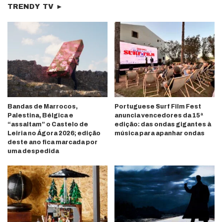
TRENDY TV ►
Bandas de Marrocos,
Portuguese Surf Film Fest
Palestina, Bélgica e
anuncia vencedores da 15ª
“assaltam” o Castelo de
edição: das ondas gigantes à
Leiria no Ágora 2026; edição
música para apanhar ondas
deste ano fica marcada por
uma despedida