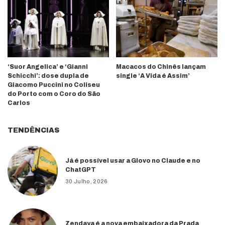
‘Suor Angelica’ e ‘Gianni
Macacos do Chinês lançam
Schicchi’: dose dupla de
single ‘A Vida é Assim’
Giacomo Puccini no Coliseu
do Porto com o Coro do São
Carlos
TENDÊNCIAS
Já é possível usar a Glovo no Claude e no
ChatGPT
30 Julho, 2026
Zendaya é a nova embaixadora da Prada