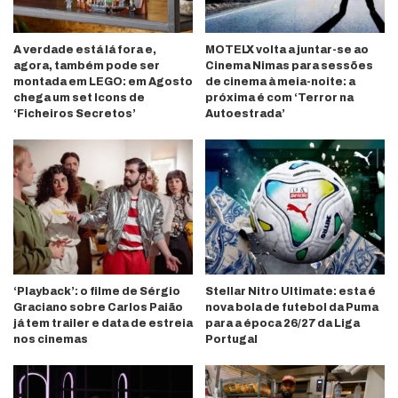
A verdade está lá fora e,
MOTELX volta a juntar-se ao
agora, também pode ser
Cinema Nimas para sessões
montada em LEGO: em Agosto
de cinema à meia-noite: a
chega um set Icons de
próxima é com ‘Terror na
‘Ficheiros Secretos’
Autoestrada’
‘Playback’: o filme de Sérgio
Stellar Nitro Ultimate: esta é
Graciano sobre Carlos Paião
nova bola de futebol da Puma
já tem trailer e data de estreia
para a época 26/27 da Liga
nos cinemas
Portugal