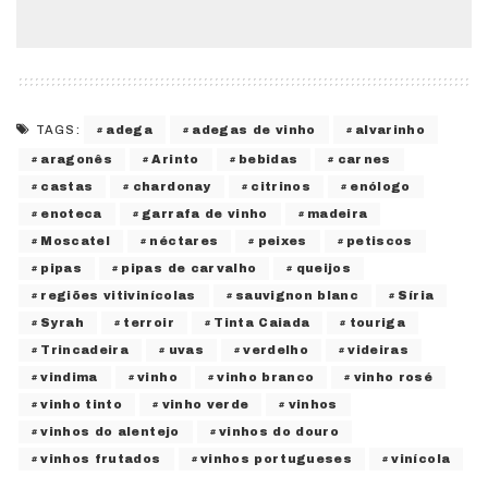
adega
adegas de vinho
alvarinho
TAGS:
aragonês
Arinto
bebidas
carnes
castas
chardonay
citrinos
enólogo
enoteca
garrafa de vinho
madeira
Moscatel
néctares
peixes
petiscos
pipas
pipas de carvalho
queijos
regiões vitivinícolas
sauvignon blanc
Síria
Syrah
terroir
Tinta Caiada
touriga
Trincadeira
uvas
verdelho
videiras
vindima
vinho
vinho branco
vinho rosé
vinho tinto
vinho verde
vinhos
vinhos do alentejo
vinhos do douro
vinhos frutados
vinhos portugueses
vinícola