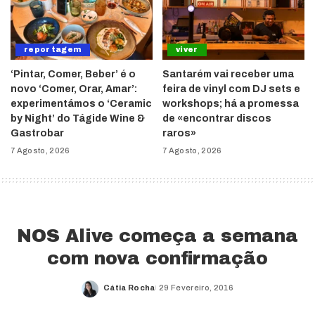
reportagem
viver
‘Pintar, Comer, Beber’ é o
Santarém vai receber uma
novo ‘Comer, Orar, Amar’:
feira de vinyl com DJ sets e
experimentámos o ‘Ceramic
workshops; há a promessa
by Night’ do Tágide Wine &
de «encontrar discos
Gastrobar
raros»
7 Agosto, 2026
7 Agosto, 2026
NOS Alive começa a semana
com nova confirmação
Cátia Rocha
29 Fevereiro, 2016
Posted
by