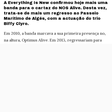
A Everything Is New confirmou hoje mais uma
banda para o cartaz do NOS Alive. Desta vez,
trata-se de mais um regresso ao Passeio
Marítimo de Algés, com a actuação do trio
Biffy Clyro.
Em 2010, a banda marcava a sua primeira presença no,
na altura, Optimus Alive. Em 2013, regressariam para
actuar no Palco NOS. Passados três anos, a banda
regressa a Algés, desta vez no dia 7 de Julho.
A banda, que é conhecida pelas suas actuações
explosivas e recheadas de energia, está em estúdio, a
preparar um novo álbum que, provavelmente, será
apresentado no festival português.