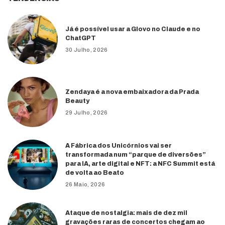
Já é possível usar a Glovo no Claude e no
ChatGPT
30 Julho, 2026
Zendaya é a nova embaixadora da Prada
Beauty
29 Julho, 2026
A Fábrica dos Unicórnios vai ser
transformada num “parque de diversões”
para IA, arte digital e NFT: a NFC Summit está
de volta ao Beato
26 Maio, 2026
Ataque de nostalgia: mais de dez mil
gravações raras de concertos chegam ao