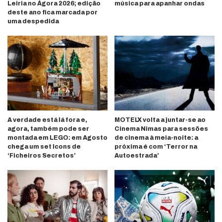
Leiria no Ágora 2026; edição
música para apanhar ondas
deste ano fica marcada por
uma despedida
A verdade está lá fora e,
MOTELX volta a juntar-se ao
agora, também pode ser
Cinema Nimas para sessões
montada em LEGO: em Agosto
de cinema à meia-noite: a
chega um set Icons de
próxima é com ‘Terror na
‘Ficheiros Secretos’
Autoestrada’