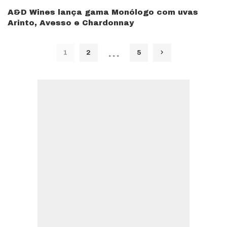
A&D Wines lança gama Monólogo com uvas
Arinto, Avesso e Chardonnay
…
1
2
5