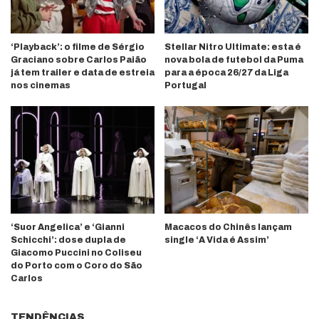
‘Playback’: o filme de Sérgio
Stellar Nitro Ultimate: esta é
Graciano sobre Carlos Paião
nova bola de futebol da Puma
já tem trailer e data de estreia
para a época 26/27 da Liga
nos cinemas
Portugal
‘Suor Angelica’ e ‘Gianni
Macacos do Chinês lançam
Schicchi’: dose dupla de
single ‘A Vida é Assim’
Giacomo Puccini no Coliseu
do Porto com o Coro do São
Carlos
TENDÊNCIAS