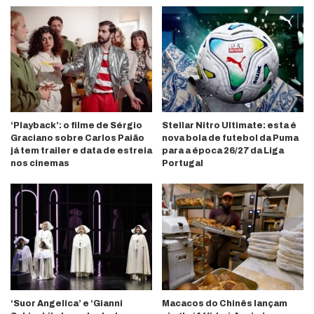
‘Playback’: o filme de Sérgio
Stellar Nitro Ultimate: esta é
Graciano sobre Carlos Paião
nova bola de futebol da Puma
já tem trailer e data de estreia
para a época 26/27 da Liga
nos cinemas
Portugal
‘Suor Angelica’ e ‘Gianni
Macacos do Chinês lançam