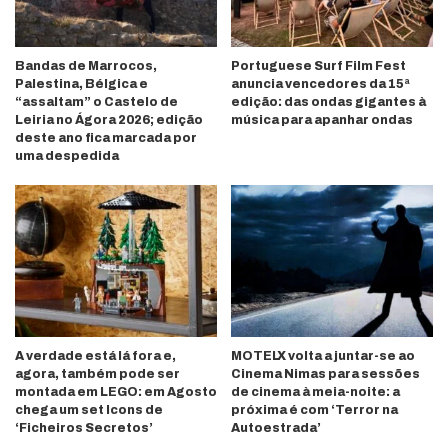
Bandas de Marrocos,
Portuguese Surf Film Fest
Palestina, Bélgica e
anuncia vencedores da 15ª
“assaltam” o Castelo de
edição: das ondas gigantes à
Leiria no Ágora 2026; edição
música para apanhar ondas
deste ano fica marcada por
uma despedida
A verdade está lá fora e,
MOTELX volta a juntar-se ao
agora, também pode ser
Cinema Nimas para sessões
montada em LEGO: em Agosto
de cinema à meia-noite: a
chega um set Icons de
próxima é com ‘Terror na
‘Ficheiros Secretos’
Autoestrada’