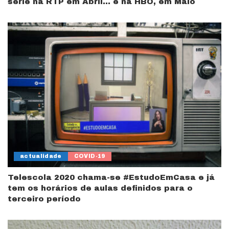
série na RTP em Abril… e na HBO, em Maio
actualidade
COVID-19
Telescola 2020 chama-se #EstudoEmCasa e já
tem os horários de aulas definidos para o
terceiro período