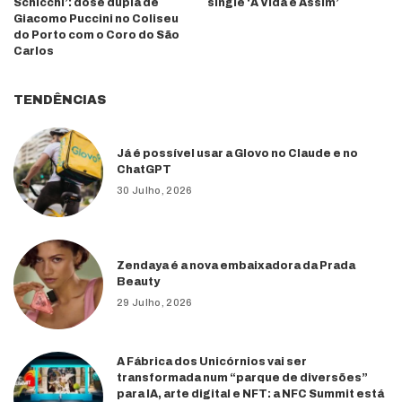
Schicchi’: dose dupla de
single ‘A Vida é Assim’
Giacomo Puccini no Coliseu
do Porto com o Coro do São
Carlos
TENDÊNCIAS
Já é possível usar a Glovo no Claude e no
ChatGPT
30 Julho, 2026
Zendaya é a nova embaixadora da Prada
Beauty
29 Julho, 2026
A Fábrica dos Unicórnios vai ser
transformada num “parque de diversões”
para IA, arte digital e NFT: a NFC Summit está