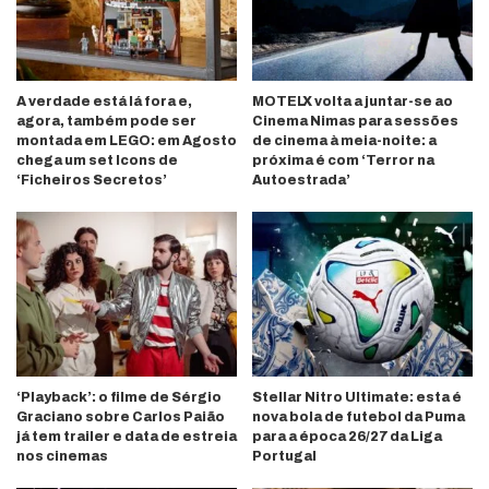
A verdade está lá fora e,
MOTELX volta a juntar-se ao
agora, também pode ser
Cinema Nimas para sessões
montada em LEGO: em Agosto
de cinema à meia-noite: a
chega um set Icons de
próxima é com ‘Terror na
‘Ficheiros Secretos’
Autoestrada’
‘Playback’: o filme de Sérgio
Stellar Nitro Ultimate: esta é
Graciano sobre Carlos Paião
nova bola de futebol da Puma
já tem trailer e data de estreia
para a época 26/27 da Liga
nos cinemas
Portugal