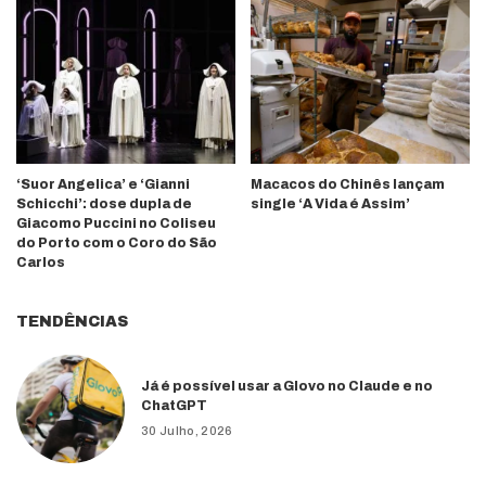
‘Suor Angelica’ e ‘Gianni
Macacos do Chinês lançam
Schicchi’: dose dupla de
single ‘A Vida é Assim’
Giacomo Puccini no Coliseu
do Porto com o Coro do São
Carlos
TENDÊNCIAS
Já é possível usar a Glovo no Claude e no
ChatGPT
30 Julho, 2026