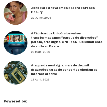
Zendaya é a nova embaixadora da Prada
Beauty
29 Julho, 2026
A Fábrica dos Unicórnios vai ser
transformada num “parque de diversões”
para IA, arte digital e NFT: a NFC Summit está
de volta ao Beato
26 Maio, 2026
Ataque de nostalgia: mais de dez mil
gravações raras de concertos chegam ao
Internet Archive
15 Abril, 2026
Powered by: