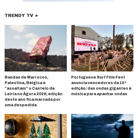
TRENDY TV ►
Bandas de Marrocos,
Portuguese Surf Film Fest
Palestina, Bélgica e
anuncia vencedores da 15ª
“assaltam” o Castelo de
edição: das ondas gigantes à
Leiria no Ágora 2026; edição
música para apanhar ondas
deste ano fica marcada por
uma despedida