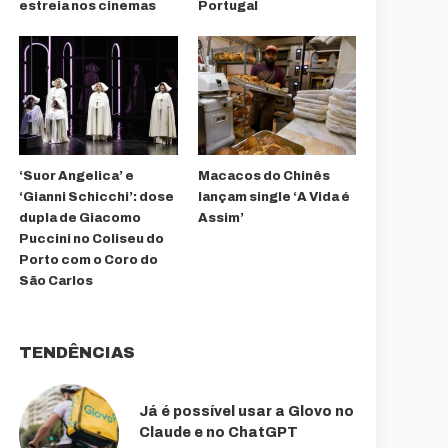
estreia nos cinemas
Portugal
‘Suor Angelica’ e
Macacos do Chinês
‘Gianni Schicchi’: dose
lançam single ‘A Vida é
dupla de Giacomo
Assim’
Puccini no Coliseu do
Porto com o Coro do
São Carlos
TENDÊNCIAS
Já é possível usar a Glovo no
Claude e no ChatGPT