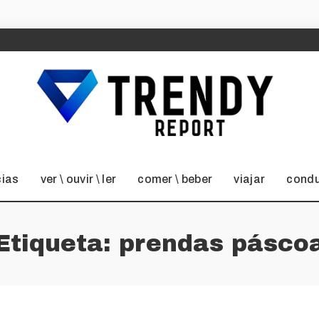
cias
ver \ ouvir \ ler
comer \ beber
viajar
condu
Etiqueta:
prendas pásco