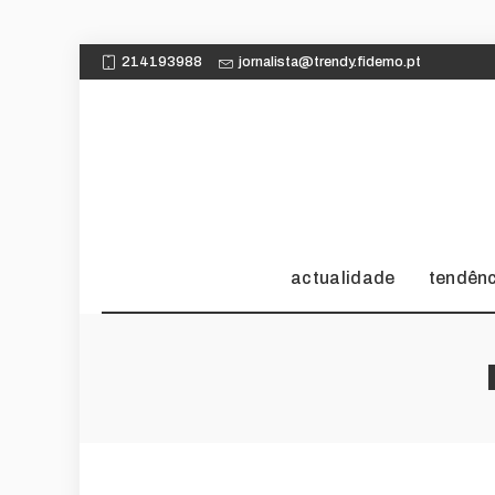
214193988
jornalista@trendy.fidemo.pt
actualidade
tendên