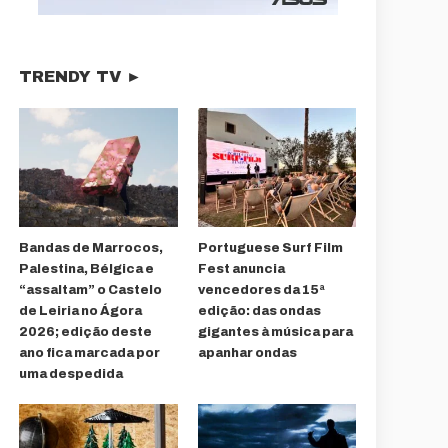
TRENDY TV ►
Bandas de Marrocos,
Portuguese Surf Film
Palestina, Bélgica e
Fest anuncia
“assaltam” o Castelo
vencedores da 15ª
de Leiria no Ágora
edição: das ondas
2026; edição deste
gigantes à música para
ano fica marcada por
apanhar ondas
uma despedida