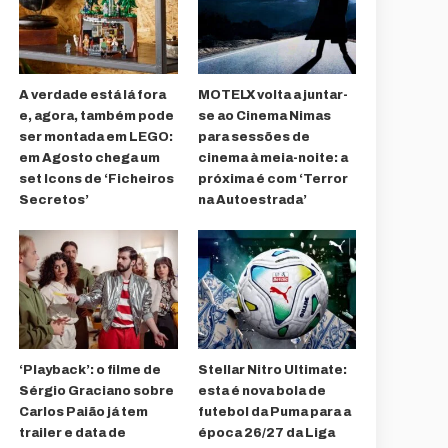
A verdade está lá fora
MOTELX volta a juntar-
e, agora, também pode
se ao Cinema Nimas
ser montada em LEGO:
para sessões de
em Agosto chega um
cinema à meia-noite: a
set Icons de ‘Ficheiros
próxima é com ‘Terror
Secretos’
na Autoestrada’
‘Playback’: o filme de
Stellar Nitro Ultimate:
Sérgio Graciano sobre
esta é nova bola de
Carlos Paião já tem
futebol da Puma para a
trailer e data de
época 26/27 da Liga