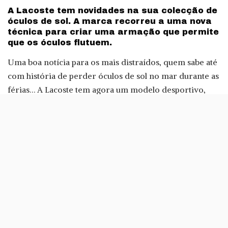
A Lacoste tem novidades na sua colecção de
óculos de sol. A marca recorreu a uma nova
técnica para criar uma armação que permite
que os óculos flutuem.
Uma boa notícia para os mais distraídos, quem sabe até
com história de perder óculos de sol no mar durante as
férias… A Lacoste tem agora um modelo desportivo,
com lentes rectangulares, que flutua dentro de água.
A marca recorreu a uma técnica de moldagem por
injecção para fabricar estes óculos, que surgem em
quatro cores: azul, verde, preto e amarelo. Os óculos
incluem o crocodilo da marca na lateral da armação,
assim como a inscrição Lacoste, e estão disponíveis
com um preço recomendado de 125 euros.