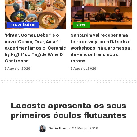
reportagem
viver
‘Pintar, Comer, Beber’ é o
Santarém vai receber uma
novo ‘Comer, Orar, Amar’:
feira de vinyl com DJ sets e
experimentámos o ‘Ceramic
workshops; há a promessa
by Night’ do Tágide Wine &
de «encontrar discos
Gastrobar
raros»
7 Agosto, 2026
7 Agosto, 2026
Lacoste apresenta os seus
primeiros óculos flutuantes
Cátia Rocha
21 Março, 2016
Posted
by