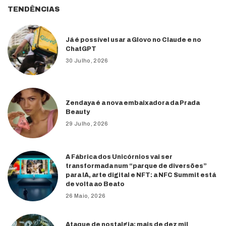
TENDÊNCIAS
Já é possível usar a Glovo no Claude e no
ChatGPT
30 Julho, 2026
Zendaya é a nova embaixadora da Prada
Beauty
29 Julho, 2026
A Fábrica dos Unicórnios vai ser
transformada num “parque de diversões”
para IA, arte digital e NFT: a NFC Summit está
de volta ao Beato
26 Maio, 2026
Ataque de nostalgia: mais de dez mil