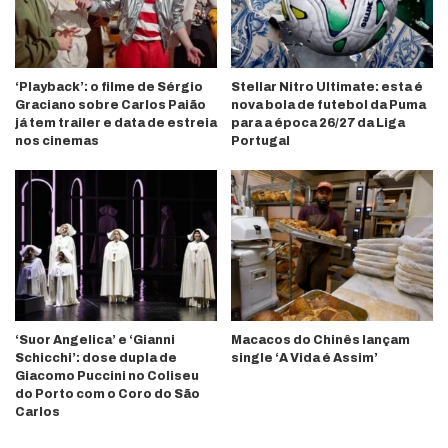
‘Playback’: o filme de Sérgio
Stellar Nitro Ultimate: esta é
Graciano sobre Carlos Paião
nova bola de futebol da Puma
já tem trailer e data de estreia
para a época 26/27 da Liga
nos cinemas
Portugal
‘Suor Angelica’ e ‘Gianni
Macacos do Chinês lançam
Schicchi’: dose dupla de
single ‘A Vida é Assim’
Giacomo Puccini no Coliseu
do Porto com o Coro do São
Carlos