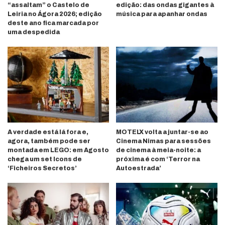
“assaltam” o Castelo de
edição: das ondas gigantes à
Leiria no Ágora 2026; edição
música para apanhar ondas
deste ano fica marcada por
uma despedida
A verdade está lá fora e,
MOTELX volta a juntar-se ao
agora, também pode ser
Cinema Nimas para sessões
montada em LEGO: em Agosto
de cinema à meia-noite: a
chega um set Icons de
próxima é com ‘Terror na
‘Ficheiros Secretos’
Autoestrada’