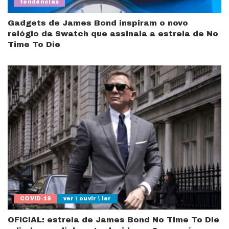
tendências
Gadgets de James Bond inspiram o novo
relógio da Swatch que assinala a estreia de No
Time To Die
COVID-19
ver \ ouvir \ ler
OFICIAL: estreia de James Bond No Time To Die