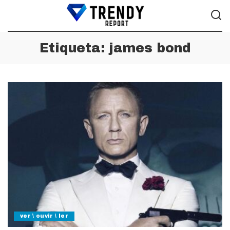
Etiqueta:
james bond
ver \ ouvir \ ler