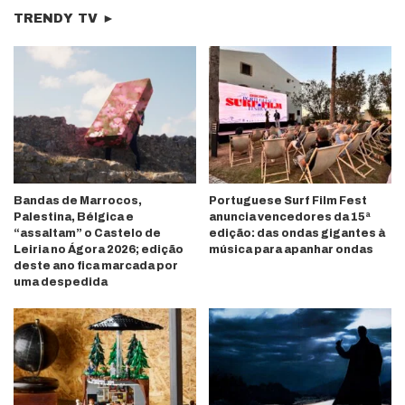
TRENDY TV ►
Bandas de Marrocos,
Portuguese Surf Film Fest
Palestina, Bélgica e
anuncia vencedores da 15ª
“assaltam” o Castelo de
edição: das ondas gigantes à
Leiria no Ágora 2026; edição
música para apanhar ondas
deste ano fica marcada por
uma despedida