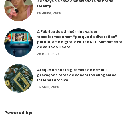
Zendaya é a nova embaixadora da Prada
Beauty
29 Julho, 2026
A Fábrica dos Unicórnios vai ser
transformada num “parque de diversões”
para IA, arte digital e NFT: a NFC Summit está
de volta ao Beato
26 Maio, 2026
Ataque de nostalgia: mais de dez mil
gravações raras de concertos chegam ao
Internet Archive
15 Abril, 2026
Powered by: