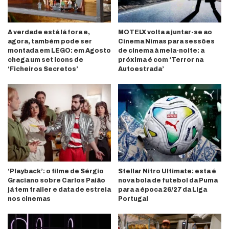
A verdade está lá fora e,
MOTELX volta a juntar-se ao
agora, também pode ser
Cinema Nimas para sessões
montada em LEGO: em Agosto
de cinema à meia-noite: a
chega um set Icons de
próxima é com ‘Terror na
‘Ficheiros Secretos’
Autoestrada’
‘Playback’: o filme de Sérgio
Stellar Nitro Ultimate: esta é
Graciano sobre Carlos Paião
nova bola de futebol da Puma
já tem trailer e data de estreia
para a época 26/27 da Liga
nos cinemas
Portugal