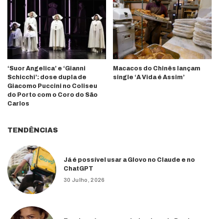
‘Suor Angelica’ e ‘Gianni
Macacos do Chinês lançam
Schicchi’: dose dupla de
single ‘A Vida é Assim’
Giacomo Puccini no Coliseu
do Porto com o Coro do São
Carlos
TENDÊNCIAS
Já é possível usar a Glovo no Claude e no
ChatGPT
30 Julho, 2026