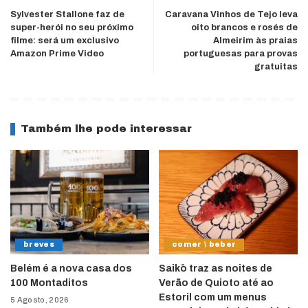
Sylvester Stallone faz de
Caravana Vinhos de Tejo leva
super-herói no seu próximo
oito brancos e rosés de
filme: será um exclusivo
Almeirim às praias
Amazon Prime Video
portuguesas para provas
gratuitas
Também lhe pode interessar
breves
comer \ beber
Belém é a nova casa dos
Saikō traz as noites de
100 Montaditos
Verão de Quioto até ao
Estoril com um menus
5 Agosto, 2026