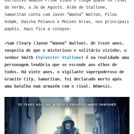
exclusivo Amazon Prime video e chega quase no final
do Verão, a 26 de Agosto. Além de Stallone,
Samaritan conta com Javon “Wanna” Walton, Pilou
Asbæk, Dascha Polanco e Moises Arias, nos principais
papéis. Aqui fica a sinopse:
«Sam Cleary (Javon “Wanna” Walton), de treze anos,
suspeita de que o misterioso e solitário vizinho, o
senhor Smith (
Sylvester Stallone
) é na realidade uma
personagem lendária que se esconde aos olhos de
todos. Há vinte anos, o vigilante superpoderoso de
Granite City, Samaritan, foi declarado morto após
uma batalha num armazém com o rival, Némesis.