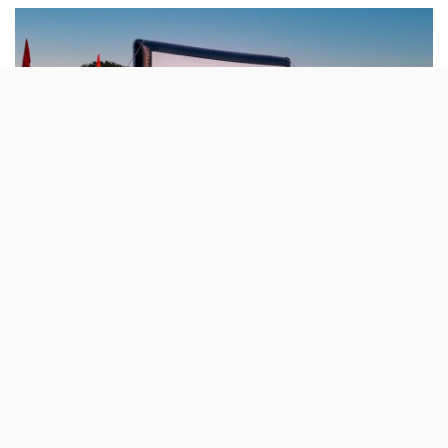
Tróia começa já este fim-de-semana a
receber as sessões gratuitas de cinema ao
ar livre da NOS. O primeiro filme é a
animação Monster Family 2.
As sessões de cinema ao ar livre começam a ser
anunciadas um pouco por todo o lado: depois da