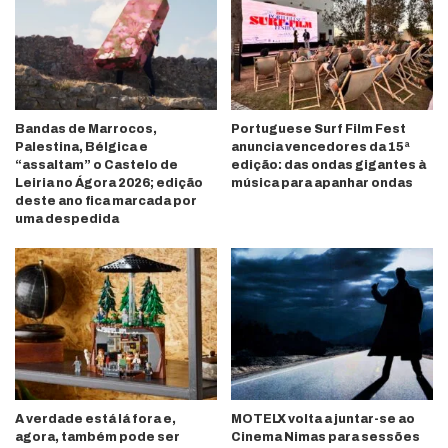
Bandas de Marrocos,
Portuguese Surf Film Fest
Palestina, Bélgica e
anuncia vencedores da 15ª
“assaltam” o Castelo de
edição: das ondas gigantes à
Leiria no Ágora 2026; edição
música para apanhar ondas
deste ano fica marcada por
uma despedida
A verdade está lá fora e,
MOTELX volta a juntar-se ao
agora, também pode ser
Cinema Nimas para sessões