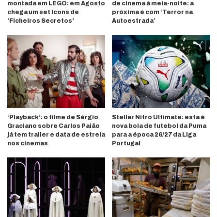
montada em LEGO: em Agosto
de cinema à meia-noite: a
chega um set Icons de
próxima é com ‘Terror na
‘Ficheiros Secretos’
Autoestrada’
‘Playback’: o filme de Sérgio
Stellar Nitro Ultimate: esta é
Graciano sobre Carlos Paião
nova bola de futebol da Puma
já tem trailer e data de estreia
para a época 26/27 da Liga
nos cinemas
Portugal