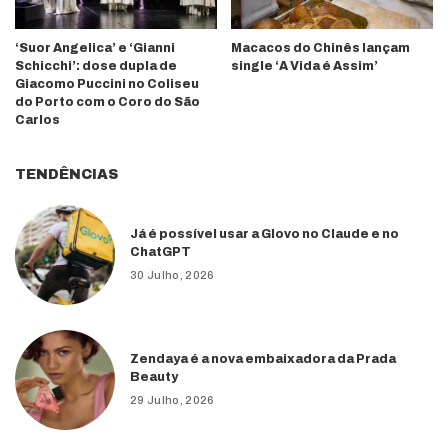
‘Suor Angelica’ e ‘Gianni
Macacos do Chinês lançam
Schicchi’: dose dupla de
single ‘A Vida é Assim’
Giacomo Puccini no Coliseu
do Porto com o Coro do São
Carlos
TENDÊNCIAS
Já é possível usar a Glovo no Claude e no
ChatGPT
30 Julho, 2026
Zendaya é a nova embaixadora da Prada
Beauty
29 Julho, 2026