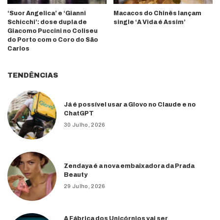
‘Suor Angelica’ e ‘Gianni
Macacos do Chinês lançam
Schicchi’: dose dupla de
single ‘A Vida é Assim’
Giacomo Puccini no Coliseu
do Porto com o Coro do São
Carlos
TENDÊNCIAS
Já é possível usar a Glovo no Claude e no
ChatGPT
30 Julho, 2026
Zendaya é a nova embaixadora da Prada
Beauty
29 Julho, 2026
A Fábrica dos Unicórnios vai ser