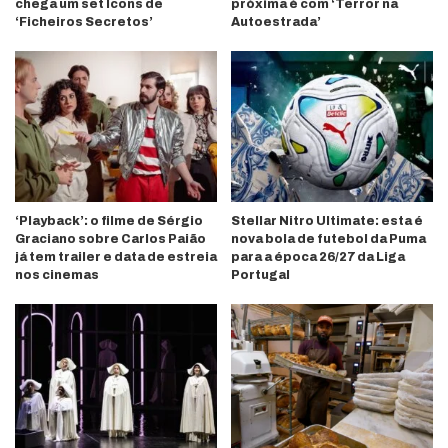
chega um set Icons de
próxima é com ‘Terror na
‘Ficheiros Secretos’
Autoestrada’
‘Playback’: o filme de Sérgio
Stellar Nitro Ultimate: esta é
Graciano sobre Carlos Paião
nova bola de futebol da Puma
já tem trailer e data de estreia
para a época 26/27 da Liga
nos cinemas
Portugal