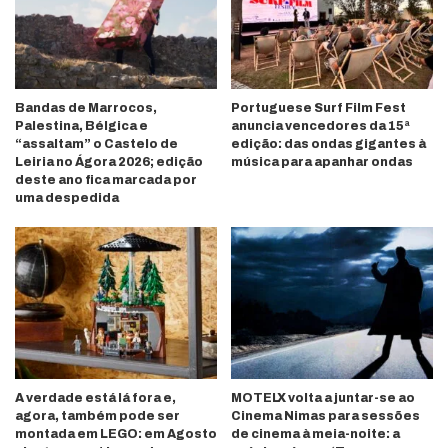
Bandas de Marrocos,
Portuguese Surf Film Fest
Palestina, Bélgica e
anuncia vencedores da 15ª
“assaltam” o Castelo de
edição: das ondas gigantes à
Leiria no Ágora 2026; edição
música para apanhar ondas
deste ano fica marcada por
uma despedida
A verdade está lá fora e,
MOTELX volta a juntar-se ao
agora, também pode ser
Cinema Nimas para sessões
montada em LEGO: em Agosto
de cinema à meia-noite: a