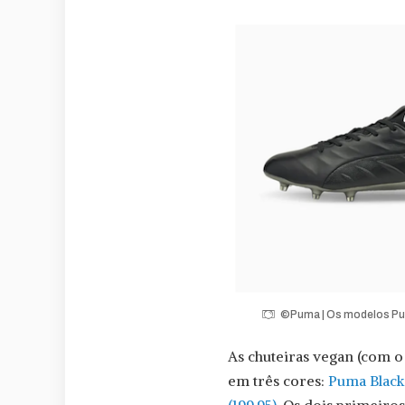
©Puma | Os modelos Pum
As chuteiras vegan (com o
em três cores:
Puma Black 