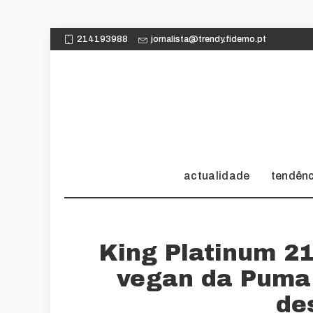
214193988
jornalista@trendy.fidemo.pt
actualidade
tendên
King Platinum 21
vegan da Puma
de