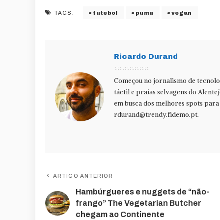
futebol
puma
vegan
TAGS:
Ricardo Durand
Começou no jornalismo de tecnolog
táctil e praias selvagens do Alente
em busca dos melhores spots para f
rdurand@trendy.fidemo.pt
.
ARTIGO ANTERIOR
Hambúrgueres e nuggets de “não-
frango” The Vegetarian Butcher
chegam ao Continente