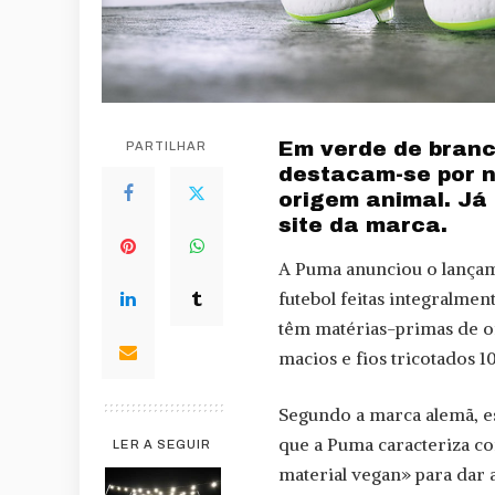
Em verde de branc
PARTILHAR
destacam-se por n
origem animal. Já
site da marca.
A Puma anunciou o lançame
futebol feitas integralmen
têm matérias-primas de or
macios e fios tricotados 
Segundo a marca alemã, es
que a Puma caracteriza c
LER A SEGUIR
material vegan» para dar 