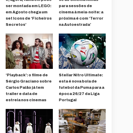
ser montada em LEGO:
para sessões de
em Agosto chega um
cinema à meia-noite: a
set Icons de ‘Ficheiros
próxima é com ‘Terror
Secretos’
na Autoestrada’
‘Playback’: o filme de
Stellar Nitro Ultimate:
Sérgio Graciano sobre
esta é nova bola de
Carlos Paião já tem
futebol da Puma para a
trailer e data de
época 26/27 da Liga
estreia nos cinemas
Portugal