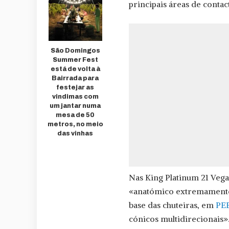
principais áreas de contac
São Domingos
Summer Fest
está de volta à
Bairrada para
festejar as
vindimas com
um jantar numa
mesa de 50
metros, no meio
das vinhas
Nas King Platinum 21 Veg
«anatómico extremamente 
base das chuteiras, em
PEB
cónicos multidirecionais»