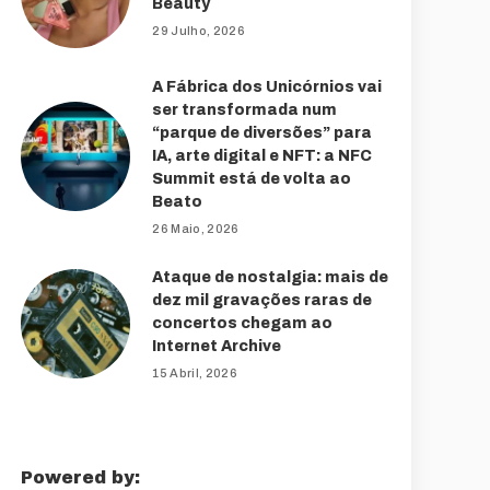
Beauty
29 Julho, 2026
A Fábrica dos Unicórnios vai
ser transformada num
“parque de diversões” para
IA, arte digital e NFT: a NFC
Summit está de volta ao
Beato
26 Maio, 2026
Ataque de nostalgia: mais de
dez mil gravações raras de
concertos chegam ao
Internet Archive
15 Abril, 2026
Powered by: