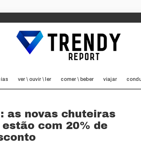
cias
ver \ ouvir \ ler
comer \ beber
viajar
condu
: as novas chuteiras
 estão com 20% de
sconto