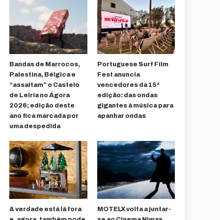
Bandas de Marrocos,
Portuguese Surf Film
Palestina, Bélgica e
Fest anuncia
“assaltam” o Castelo
vencedores da 15ª
de Leiria no Ágora
edição: das ondas
2026; edição deste
gigantes à música para
ano fica marcada por
apanhar ondas
uma despedida
A verdade está lá fora
MOTELX volta a juntar-
e, agora, também pode
se ao Cinema Nimas