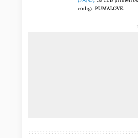
(199,95)
. Os dois primeir
código
PUMALOVE
.
– 