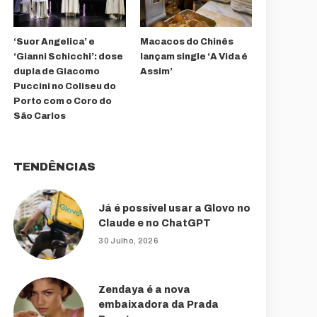
‘Suor Angelica’ e
Macacos do Chinês
‘Gianni Schicchi’: dose
lançam single ‘A Vida é
dupla de Giacomo
Assim’
Puccini no Coliseu do
Porto com o Coro do
São Carlos
TENDÊNCIAS
Já é possível usar a Glovo no
Claude e no ChatGPT
30 Julho, 2026
Zendaya é a nova
embaixadora da Prada