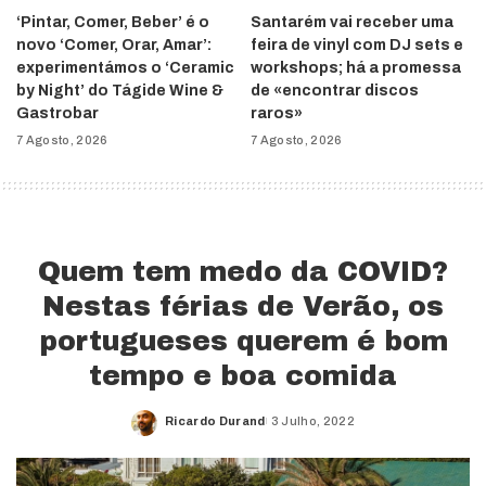
‘Pintar, Comer, Beber’ é o
Santarém vai receber uma
novo ‘Comer, Orar, Amar’:
feira de vinyl com DJ sets e
experimentámos o ‘Ceramic
workshops; há a promessa
by Night’ do Tágide Wine &
de «encontrar discos
Gastrobar
raros»
7 Agosto, 2026
7 Agosto, 2026
Quem tem medo da COVID?
Nestas férias de Verão, os
portugueses querem é bom
tempo e boa comida
Ricardo Durand
3 Julho, 2022
Posted
by