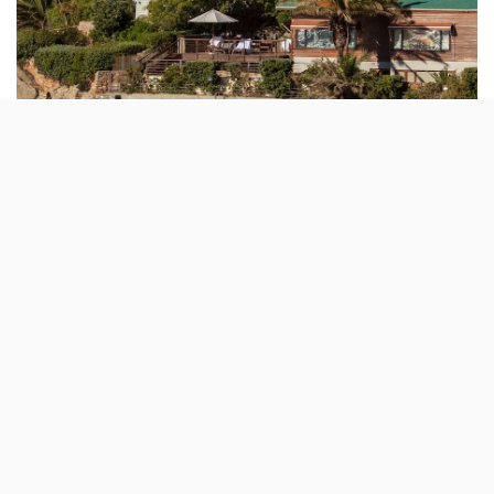
Segundo inquérito do motor de busca de voos
e hotéis Jetcost, sete em cada dez
portugueses dizem que não têm receio do
coronavírus nas férias de Verão; maior medo
é o mau tempo.
Mesmo com os números da COVID-19 em alta (
Portugal
já terá chegado ao pico da sexta vaga
), e com o Verão a