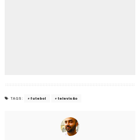
futebol
televisão
TAGS: