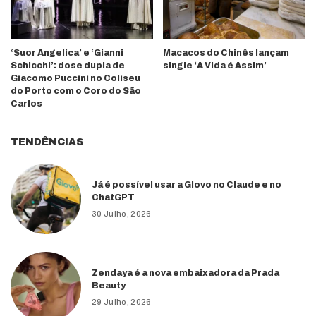
‘Suor Angelica’ e ‘Gianni
Macacos do Chinês lançam
Schicchi’: dose dupla de
single ‘A Vida é Assim’
Giacomo Puccini no Coliseu
do Porto com o Coro do São
Carlos
TENDÊNCIAS
Já é possível usar a Glovo no Claude e no
ChatGPT
30 Julho, 2026
Zendaya é a nova embaixadora da Prada
Beauty
29 Julho, 2026