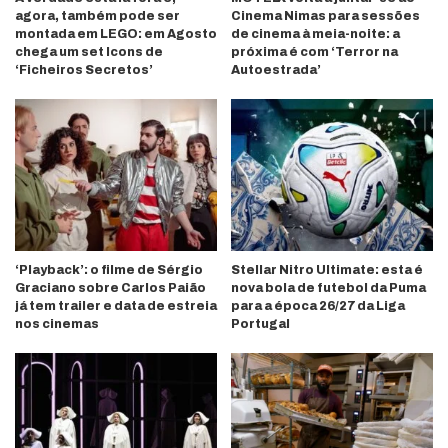
agora, também pode ser
Cinema Nimas para sessões
montada em LEGO: em Agosto
de cinema à meia-noite: a
chega um set Icons de
próxima é com ‘Terror na
‘Ficheiros Secretos’
Autoestrada’
‘Playback’: o filme de Sérgio
Stellar Nitro Ultimate: esta é
Graciano sobre Carlos Paião
nova bola de futebol da Puma
já tem trailer e data de estreia
para a época 26/27 da Liga
nos cinemas
Portugal