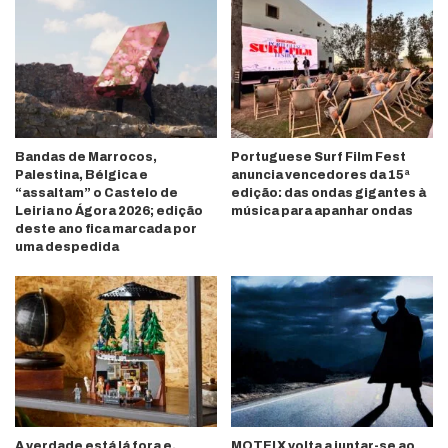
Bandas de Marrocos,
Portuguese Surf Film Fest
Palestina, Bélgica e
anuncia vencedores da 15ª
“assaltam” o Castelo de
edição: das ondas gigantes à
Leiria no Ágora 2026; edição
música para apanhar ondas
deste ano fica marcada por
uma despedida
A verdade está lá fora e,
MOTELX volta a juntar-se ao