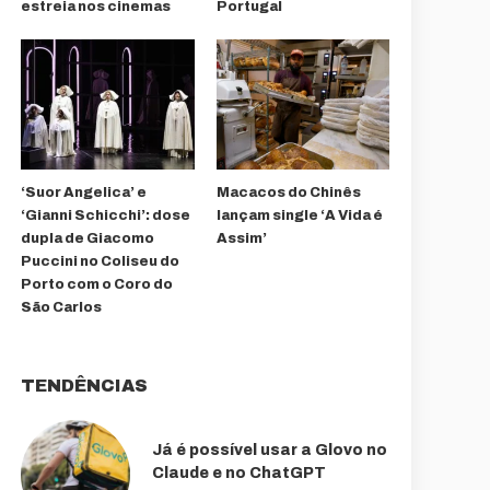
estreia nos cinemas
Portugal
‘Suor Angelica’ e
Macacos do Chinês
‘Gianni Schicchi’: dose
lançam single ‘A Vida é
dupla de Giacomo
Assim’
Puccini no Coliseu do
Porto com o Coro do
São Carlos
TENDÊNCIAS
Já é possível usar a Glovo no
Claude e no ChatGPT