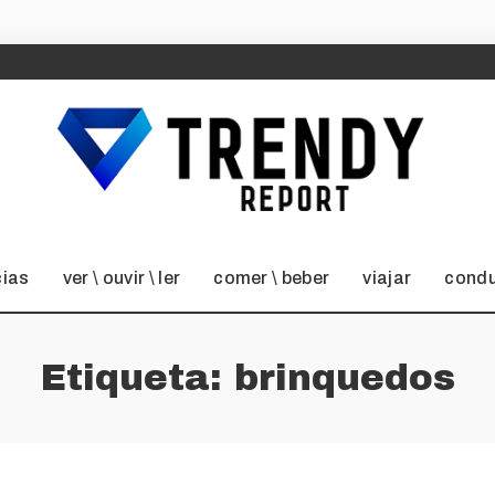
cias
ver \ ouvir \ ler
comer \ beber
viajar
condu
Etiqueta:
brinquedos