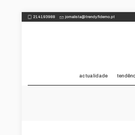
214193988
jornalista@trendy.fidemo.pt
actualidade
tendên