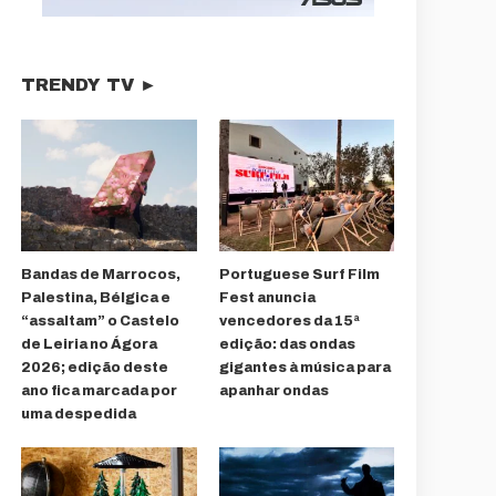
TRENDY TV ►
Bandas de Marrocos,
Portuguese Surf Film
Palestina, Bélgica e
Fest anuncia
“assaltam” o Castelo
vencedores da 15ª
de Leiria no Ágora
edição: das ondas
2026; edição deste
gigantes à música para
ano fica marcada por
apanhar ondas
uma despedida