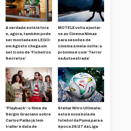
A verdade está lá fora
MOTELX volta a juntar-
e, agora, também pode
se ao Cinema Nimas
ser montada em LEGO:
para sessões de
em Agosto chega um
cinema à meia-noite: a
set Icons de ‘Ficheiros
próxima é com ‘Terror
Secretos’
na Autoestrada’
‘Playback’: o filme de
Stellar Nitro Ultimate:
Sérgio Graciano sobre
esta é nova bola de
Carlos Paião já tem
futebol da Puma para a
trailer e data de
época 26/27 da Liga