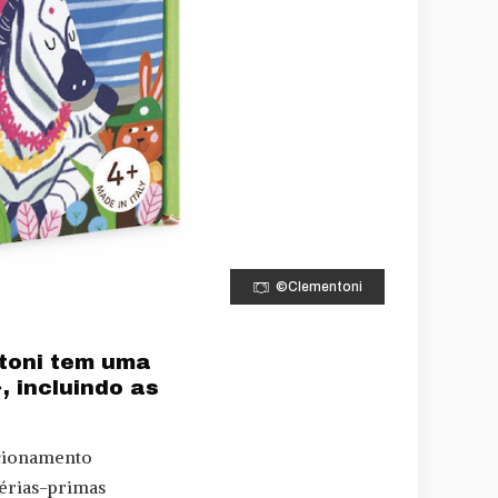
©Clementoni
toni tem uma
 incluindo as
cionamento
térias-primas