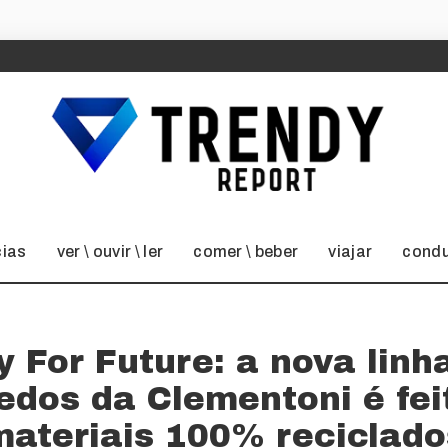
cias
ver \ ouvir \ ler
comer \ beber
viajar
condu
y For Future: a nova linh
edos da Clementoni é fe
materiais 100% reciclado