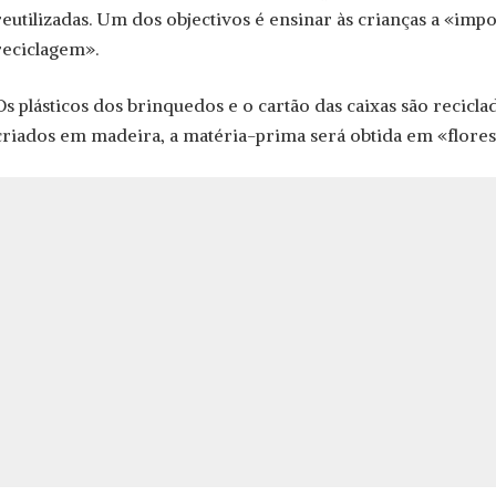
reutilizadas. Um dos objectivos é ensinar às crianças a «imp
reciclagem».
Os plásticos dos brinquedos e o cartão das caixas são recicl
criados em madeira, a matéria-prima será obtida em «florest