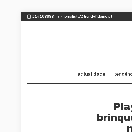
214193988
jornalista@trendy.fidemo.pt
actualidade
tendên
Pla
brinqu