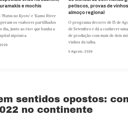
, uramakis e mochis
petiscos, provas de vinho
almoço regional
 'Natsu no Kyoto' e 'Kamo River
cuperam os «sabores partilhados
O programa decorre de 15 de Ago
do dia, junto ao rio» que banha a
de Setembro e dá a conhecer uma
apital nipónica.
de produção com mais de dois mil
vinhos da talha.
 2026
5 Agosto, 2026
 em sentidos opostos: co
022 no continente