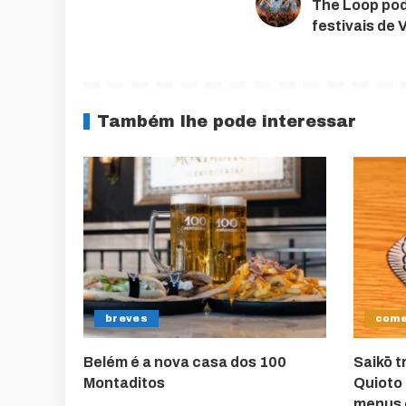
The Loop pod
festivais de 
Também lhe pode interessar
breves
come
Belém é a nova casa dos 100
Saikō t
Montaditos
Quioto 
menus e