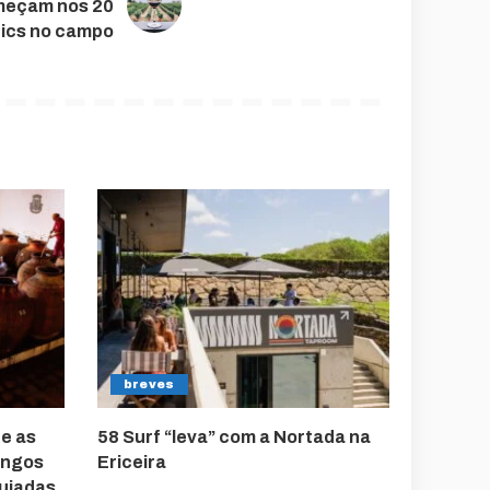
omeçam nos 20
nics no campo
breves
e as
58 Surf “leva” com a Nortada na
engos
Ericeira
uiadas,