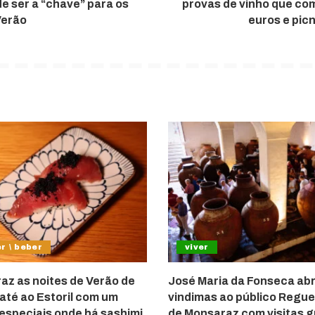
e ser a “chave” para os
provas de vinho que c
Verão
euros e pic
r \ beber
viver
raz as noites de Verão de
José Maria da Fonseca abr
até ao Estoril com um
vindimas ao público Regu
speciais onde há sashimi,
de Monsaraz com visitas g