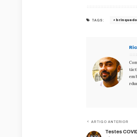
brinqued
TAGS:
Ri
Com
táct
em b
rdu
ARTIGO ANTERIOR
Testes COVID