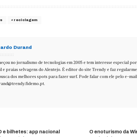
os
reciclagem
cardo Durand
eçou no jornalismo de tecnologias em 2005 e tem interesse especial po
il e praias selvagens do Alentejo. É editor do site Trendy e faz regularm
usca dos melhores spots para fazer surf. Pode falar com ele pelo e-mai
rand@trendy.fidemo.pt
.
 e bilhetes: app nacional
O enoturismo da Wi