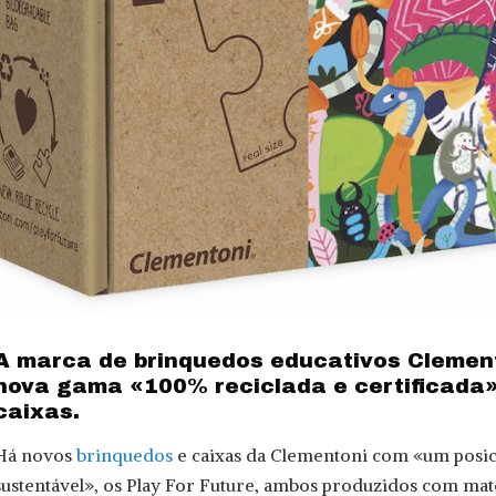
A marca de brinquedos educativos Clemen
nova gama «100% reciclada e certificada»,
caixas.
Há novos
brinquedos
e caixas da Clementoni com «um posi
sustentável», os Play For Future, ambos produzidos com ma