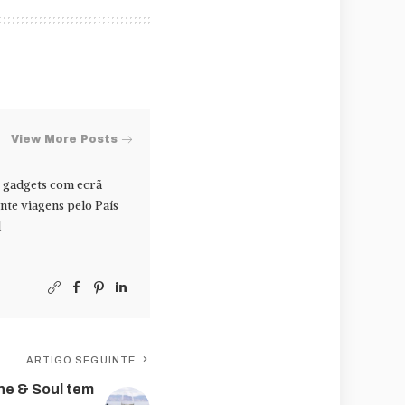
View More Posts
r gadgets com ecrã
ente viagens pelo País
l
ARTIGO SEGUINTE
ne & Soul tem