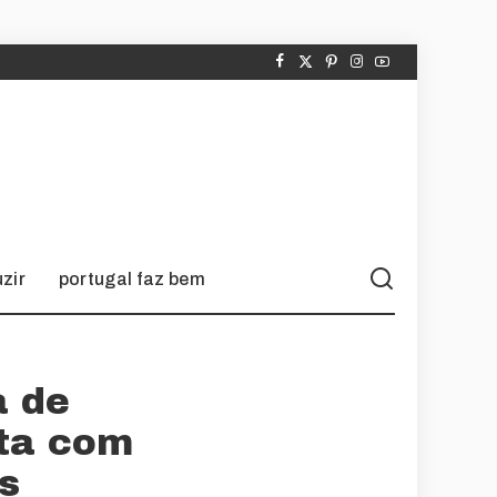
zir
portugal faz bem
a de
ita com
s