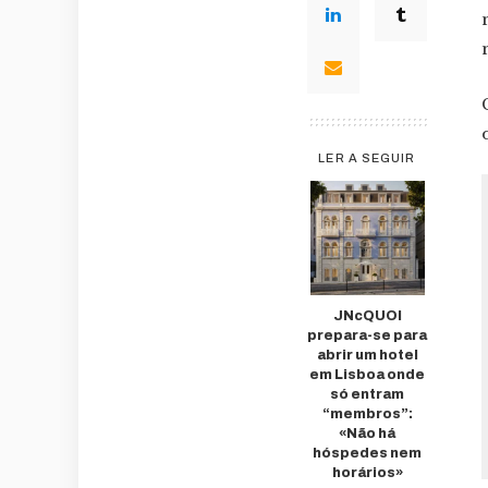
LER A SEGUIR
JNcQUOI
prepara-se para
abrir um hotel
em Lisboa onde
só entram
“membros”:
«Não há
hóspedes nem
horários»