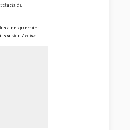
ortância da
ados e nos produtos
as sustentáveis».