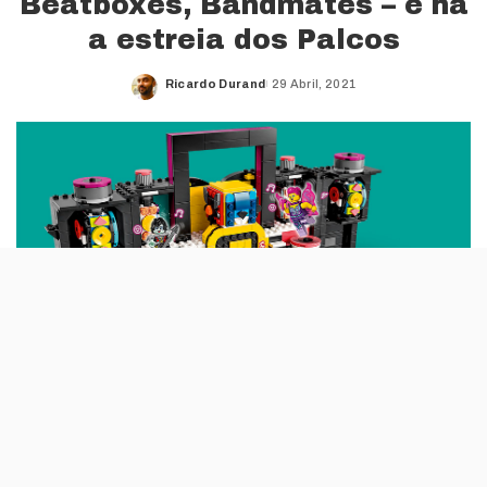
Beatboxes, Bandmates – e há
a estreia dos Palcos
Ricardo Durand
29 Abril, 2021
Posted
by
Três meses depois de ter apresentado os