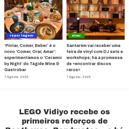
reportagem
viver
‘Pintar, Comer, Beber’ é o
Santarém vai receber uma
novo ‘Comer, Orar, Amar’:
feira de vinyl com DJ sets e
experimentámos o ‘Ceramic
workshops; há a promessa
by Night’ do Tágide Wine &
de «encontrar discos
Gastrobar
raros»
7 Agosto, 2026
7 Agosto, 2026
LEGO Vidiyo recebe os
primeiros reforços de