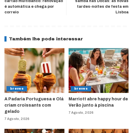
cartão multibanco: renovação
samba nas Docas: as novas
é automática e chega por
tardes-noites de festa em
correio
Lisboa
Também lhe pode interessar
breves
breves
A Padaria Portuguesa e Olá
Marriott abre happy hour de
criam croissants com
Verão junto à piscina
gelado
7 Agosto, 2026
7 Agosto, 2026