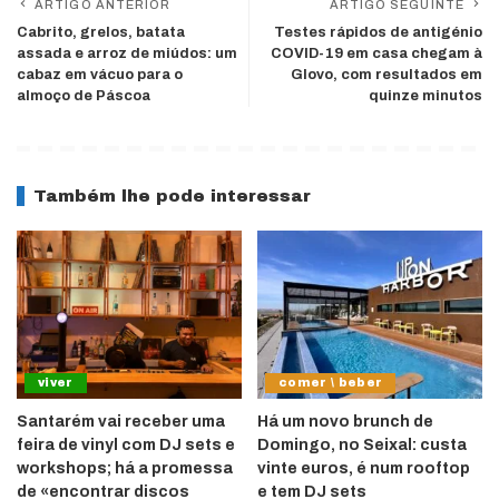
ARTIGO ANTERIOR
ARTIGO SEGUINTE
Cabrito, grelos, batata
Testes rápidos de antigénio
assada e arroz de miúdos: um
COVID-19 em casa chegam à
cabaz em vácuo para o
Glovo, com resultados em
almoço de Páscoa
quinze minutos
Também lhe pode interessar
viver
comer \ beber
Santarém vai receber uma
Há um novo brunch de
feira de vinyl com DJ sets e
Domingo, no Seixal: custa
workshops; há a promessa
vinte euros, é num rooftop
de «encontrar discos
e tem DJ sets