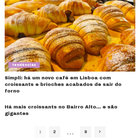
tendências
Simpli: há um novo café em Lisboa com
croissants e brioches acabados de sair do
forno
Há mais croissants no Bairro Alto… e são
gigantes
…
1
2
8