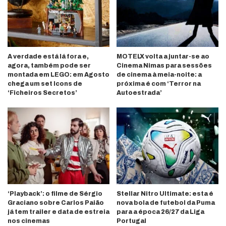
A verdade está lá fora e,
MOTELX volta a juntar-se ao
agora, também pode ser
Cinema Nimas para sessões
montada em LEGO: em Agosto
de cinema à meia-noite: a
chega um set Icons de
próxima é com ‘Terror na
‘Ficheiros Secretos’
Autoestrada’
‘Playback’: o filme de Sérgio
Stellar Nitro Ultimate: esta é
Graciano sobre Carlos Paião
nova bola de futebol da Puma
já tem trailer e data de estreia
para a época 26/27 da Liga
nos cinemas
Portugal