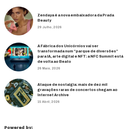
Zendaya é a nova embaixadora da Prada
Beauty
29 Julho, 2026
A Fábrica dos Unicórnios vai ser
transformada num “parque de diversões”
para IA, arte digital e NFT: a NFC Summit está
de volta ao Beato
26 Maio, 2026
Ataque de nostalgia: mais de dez mil
gravações raras de concertos chegam ao
Internet Archive
15 Abril, 2026
Powered by: