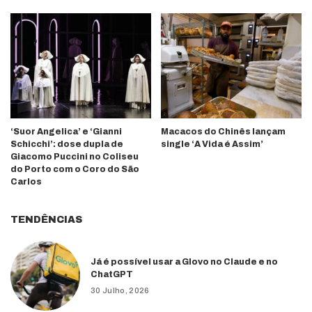
‘Suor Angelica’ e ‘Gianni
Macacos do Chinês lançam
Schicchi’: dose dupla de
single ‘A Vida é Assim’
Giacomo Puccini no Coliseu
do Porto com o Coro do São
Carlos
TENDÊNCIAS
Já é possível usar a Glovo no Claude e no
ChatGPT
30 Julho, 2026