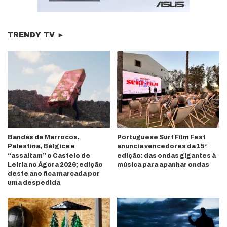
TRENDY TV ►
Bandas de Marrocos,
Portuguese Surf Film Fest
Palestina, Bélgica e
anuncia vencedores da 15ª
“assaltam” o Castelo de
edição: das ondas gigantes à
Leiria no Ágora 2026; edição
música para apanhar ondas
deste ano fica marcada por
uma despedida