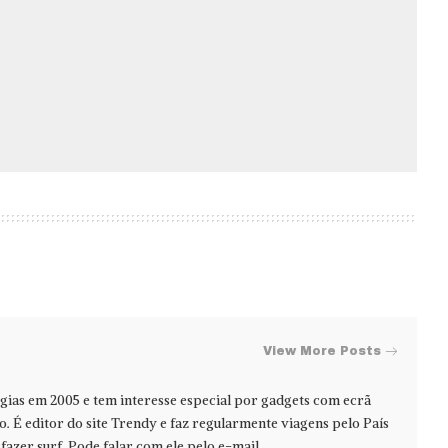
View More Posts
ias em 2005 e tem interesse especial por gadgets com ecrã
jo. É editor do site Trendy e faz regularmente viagens pelo País
azer surf. Pode falar com ele pelo e-mail