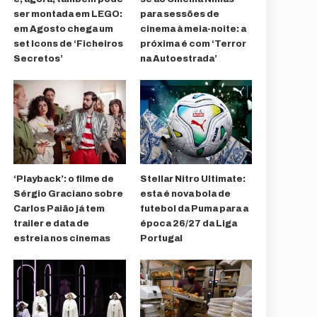
ser montada em LEGO:
para sessões de
em Agosto chega um
cinema à meia-noite: a
set Icons de ‘Ficheiros
próxima é com ‘Terror
Secretos’
na Autoestrada’
‘Playback’: o filme de
Stellar Nitro Ultimate:
Sérgio Graciano sobre
esta é nova bola de
Carlos Paião já tem
futebol da Puma para a
trailer e data de
época 26/27 da Liga
estreia nos cinemas
Portugal