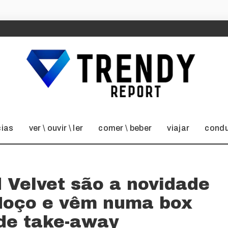
cias
ver \ ouvir \ ler
comer \ beber
viajar
condu
d Velvet são a novidade
 Moço e vêm numa box
 de take-away