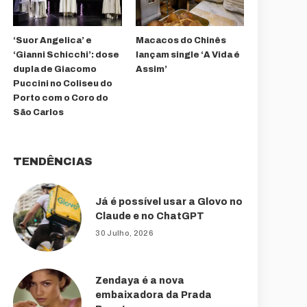
‘Suor Angelica’ e
Macacos do Chinês
‘Gianni Schicchi’: dose
lançam single ‘A Vida é
dupla de Giacomo
Assim’
Puccini no Coliseu do
Porto com o Coro do
São Carlos
TENDÊNCIAS
Já é possível usar a Glovo no
Claude e no ChatGPT
30 Julho, 2026
Zendaya é a nova
embaixadora da Prada