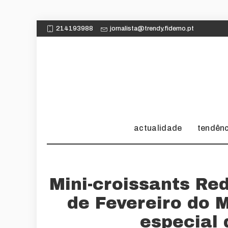
214193988
jornalista@trendy.fidemo.pt
actualidade
tendên
Mini-croissants Re
de Fevereiro do
especial