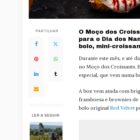
O Moço dos Croiss
PARTILHAR
para o Dia dos Na
bolo, mini-croissa
Durante este mês, e até di
no Moço dos Croissants. E
especial, que vem numa bo
A box vem ainda com brig
framboesa e brownies de a
bolo original
Red Velvet
po
LER A SEGUIR