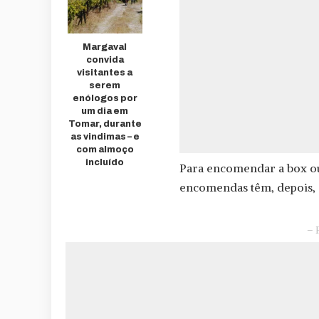
Margaval
convida
visitantes a
serem
enólogos por
um dia em
Tomar, durante
as vindimas – e
com almoço
incluído
Para encomendar a box ou 
encomendas têm, depois, d
– 