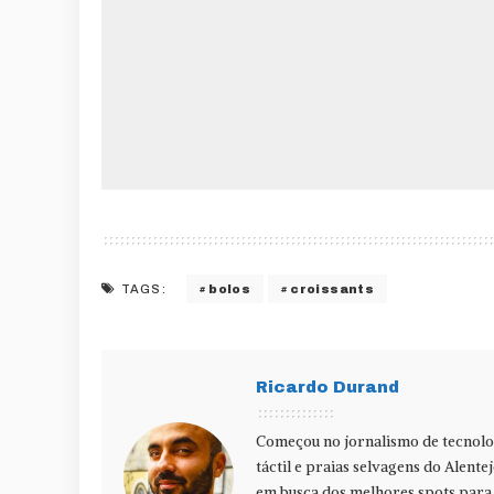
bolos
croissants
TAGS:
Ricardo Durand
Começou no jornalismo de tecnolog
táctil e praias selvagens do Alente
em busca dos melhores spots para f