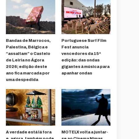
Bandas de Marrocos,
Portuguese Surf Film
Palestina, Bélgica e
Fest anuncia
“assaltam” o Castelo
vencedores da 15ª
de Leiria no Ágora
edição: das ondas
2026; edição deste
gigantes à música para
ano fica marcada por
apanhar ondas
uma despedida
A verdade está lá fora
MOTELX volta a juntar-
e, agora, também pode
se ao Cinema Nimas