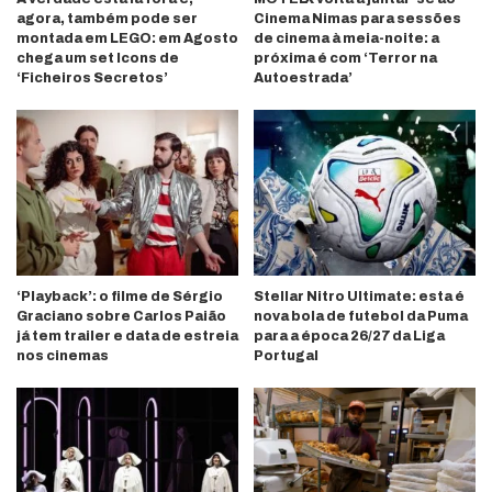
agora, também pode ser
Cinema Nimas para sessões
montada em LEGO: em Agosto
de cinema à meia-noite: a
chega um set Icons de
próxima é com ‘Terror na
‘Ficheiros Secretos’
Autoestrada’
‘Playback’: o filme de Sérgio
Stellar Nitro Ultimate: esta é
Graciano sobre Carlos Paião
nova bola de futebol da Puma
já tem trailer e data de estreia
para a época 26/27 da Liga
nos cinemas
Portugal