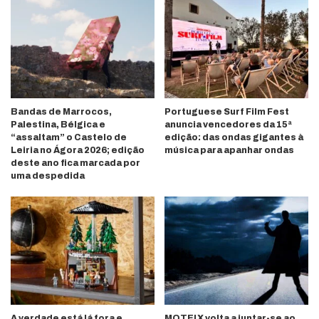
Bandas de Marrocos,
Portuguese Surf Film Fest
Palestina, Bélgica e
anuncia vencedores da 15ª
“assaltam” o Castelo de
edição: das ondas gigantes à
Leiria no Ágora 2026; edição
música para apanhar ondas
deste ano fica marcada por
uma despedida
A verdade está lá fora e,
MOTELX volta a juntar-se ao