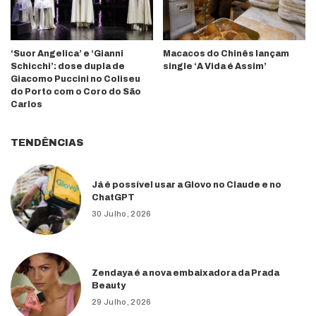
‘Suor Angelica’ e ‘Gianni
Macacos do Chinês lançam
Schicchi’: dose dupla de
single ‘A Vida é Assim’
Giacomo Puccini no Coliseu
do Porto com o Coro do São
Carlos
TENDÊNCIAS
Já é possível usar a Glovo no Claude e no
ChatGPT
30 Julho, 2026
Zendaya é a nova embaixadora da Prada
Beauty
29 Julho, 2026