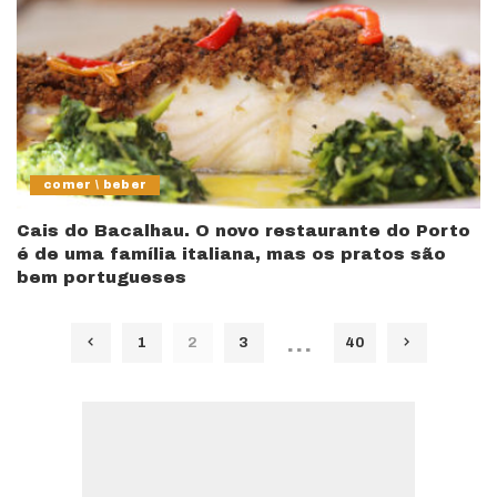
comer \ beber
Cais do Bacalhau. O novo restaurante do Porto
é de uma família italiana, mas os pratos são
bem portugueses
…
1
2
3
40