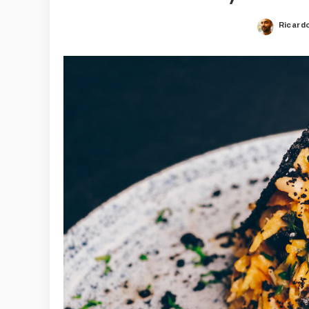
Ricard
Posted
by