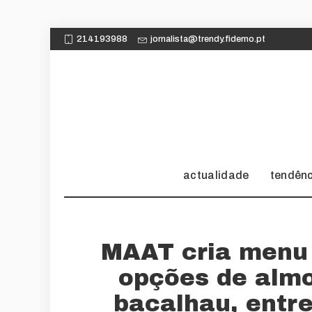
214193988
jornalista@trendy.fidemo.pt
actualidade
tendên
MAAT cria menu
opções de almoç
bacalhau, entr