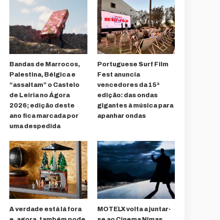
Bandas de Marrocos,
Portuguese Surf Film
Palestina, Bélgica e
Fest anuncia
“assaltam” o Castelo
vencedores da 15ª
de Leiria no Ágora
edição: das ondas
2026; edição deste
gigantes à música para
ano fica marcada por
apanhar ondas
uma despedida
A verdade está lá fora
MOTELX volta a juntar-
e, agora, também pode
se ao Cinema Nimas