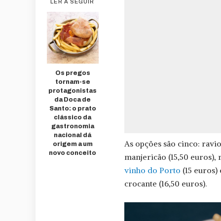
LER A SEGUIR
Os pregos
tornam-se
protagonistas
da Doca de
Santo: o prato
clássico da
gastronomia
nacional dá
As opções são cinco: ravio
origem a um
novo conceito
manjericão (15,50 euros),
vinho do Porto
(15 euros) 
crocante (16,50 euros).