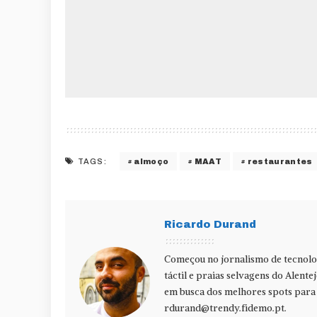
almoço
MAAT
restaurantes
TAGS:
Ricardo Durand
Começou no jornalismo de tecnolog
táctil e praias selvagens do Alente
em busca dos melhores spots para f
rdurand@trendy.fidemo.pt
.