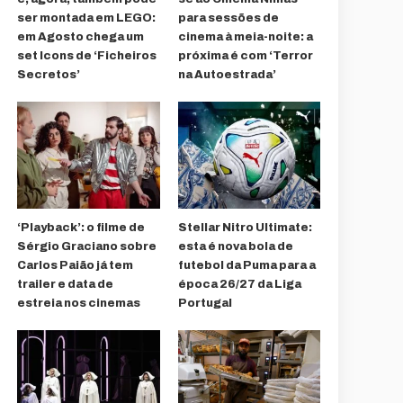
ser montada em LEGO:
para sessões de
em Agosto chega um
cinema à meia-noite: a
set Icons de ‘Ficheiros
próxima é com ‘Terror
Secretos’
na Autoestrada’
‘Playback’: o filme de
Stellar Nitro Ultimate:
Sérgio Graciano sobre
esta é nova bola de
Carlos Paião já tem
futebol da Puma para a
trailer e data de
época 26/27 da Liga
estreia nos cinemas
Portugal