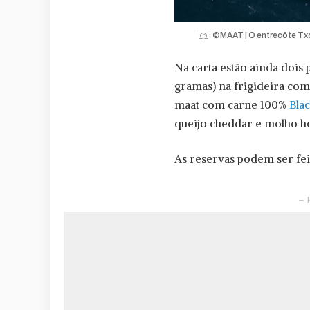
©MAAT | O entrecôte Txo
Na carta estão ainda dois 
gramas) na frigideira com 
maat com carne 100%
Bla
queijo cheddar e molho hoi
As reservas podem ser fei
– 