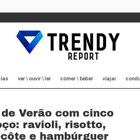
cias
ver \ ouvir \ ler
comer \ beber
viajar
condu
 de Verão com cinco
o: ravioli, risotto,
ecôte e hambúrguer