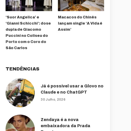
‘Suor Angelica’ e
Macacos do Chinês
‘Gianni Schicchi’: dose
lançam single ‘A Vida é
dupla de Giacomo
Assim’
Puccini no Coliseu do
Porto com o Coro do
São Carlos
TENDÊNCIAS
Já é possível usar a Glovo no
Claude e no ChatGPT
30 Julho, 2026
Zendaya é a nova
embaixadora da Prada