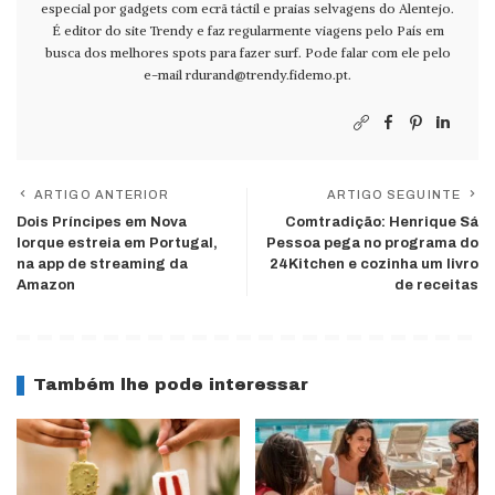
especial por gadgets com ecrã táctil e praias selvagens do Alentejo.
É editor do site Trendy e faz regularmente viagens pelo País em
busca dos melhores spots para fazer surf. Pode falar com ele pelo
e-mail
rdurand@trendy.fidemo.pt
.
ARTIGO ANTERIOR
ARTIGO SEGUINTE
Dois Príncipes em Nova
Comtradição: Henrique Sá
Iorque estreia em Portugal,
Pessoa pega no programa do
na app de streaming da
24Kitchen e cozinha um livro
Amazon
de receitas
Também lhe pode interessar