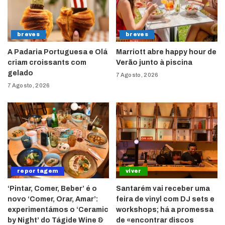
breves
breves
A Padaria Portuguesa e Olá
Marriott abre happy hour de
criam croissants com
Verão junto à piscina
gelado
7 Agosto, 2026
7 Agosto, 2026
reportagem
viver
‘Pintar, Comer, Beber’ é o
Santarém vai receber uma
novo ‘Comer, Orar, Amar’:
feira de vinyl com DJ sets e
experimentámos o ‘Ceramic
workshops; há a promessa
by Night’ do Tágide Wine &
de «encontrar discos