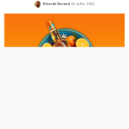
Ricardo Durand
15 Julho, 2021
Posted
by
Há uma nova invenção no mundo das
bebidas: depois das águas com álcool, do
vinho em lata e do gin light, chega o whisky