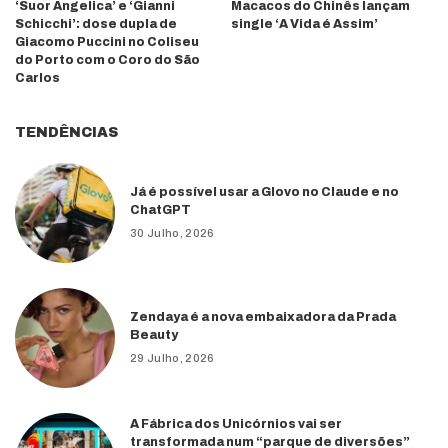
‘Suor Angelica’ e ‘Gianni
Macacos do Chinês lançam
Schicchi’: dose dupla de
single ‘A Vida é Assim’
Giacomo Puccini no Coliseu
do Porto com o Coro do São
Carlos
TENDÊNCIAS
Já é possível usar a Glovo no Claude e no
ChatGPT
30 Julho, 2026
Zendaya é a nova embaixadora da Prada
Beauty
29 Julho, 2026
A Fábrica dos Unicórnios vai ser
transformada num “parque de diversões”