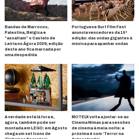
Bandas de Marrocos,
Portuguese Surf Film Fest
Palestina, Bélgica e
anuncia vencedores da 15ª
“assaltam” o Castelo de
edição: das ondas gigantes à
Leiria no Ágora 2026; edição
música para apanhar ondas
deste ano fica marcada por
uma despedida
A verdade está lá fora e,
MOTELX volta a juntar-se ao
agora, também pode ser
Cinema Nimas para sessões
montada em LEGO: em Agosto
de cinema à meia-noite: a
chega um set Icons de
próxima é com ‘Terror na