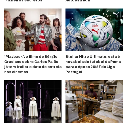
‘Ficheiros Secretos’
Autoestrada’
‘Playback’: o filme de Sérgio
Stellar Nitro Ultimate: esta é
Graciano sobre Carlos Paião
nova bola de futebol da Puma
já tem trailer e data de estreia
para a época 26/27 da Liga
nos cinemas
Portugal