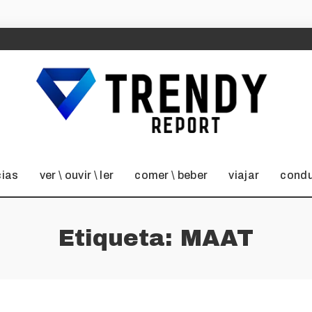
cias
ver \ ouvir \ ler
comer \ beber
viajar
condu
Etiqueta:
MAAT