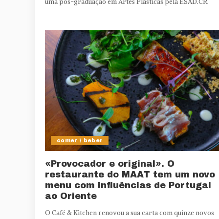
uma pós-graduação em Artes Plásticas pela ESAD.CR.
comer \ beber
«Provocador e original». O
restaurante do MAAT tem um novo
menu com influências de Portugal
ao Oriente
O Café & Kitchen renovou a sua carta com quinze novos