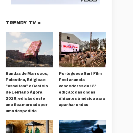
TRENDY TV ►
Bandas de Marrocos,
Portuguese Surf Film
Palestina, Bélgica e
Fest anuncia
“assaltam” o Castelo
vencedores da 15ª
de Leiria no Ágora
edição: das ondas
2026; edição deste
gigantes à música para
ano fica marcada por
apanhar ondas
uma despedida