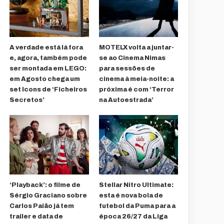
A verdade está lá fora
MOTELX volta a juntar-
e, agora, também pode
se ao Cinema Nimas
ser montada em LEGO:
para sessões de
em Agosto chega um
cinema à meia-noite: a
set Icons de ‘Ficheiros
próxima é com ‘Terror
Secretos’
na Autoestrada’
‘Playback’: o filme de
Stellar Nitro Ultimate:
Sérgio Graciano sobre
esta é nova bola de
Carlos Paião já tem
futebol da Puma para a
trailer e data de
época 26/27 da Liga