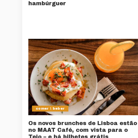
hambúrguer
comer \ beber
Os novos brunches de Lisboa estão
no MAAT Café, com vista para o
Tejo – e há bilhetes grátis