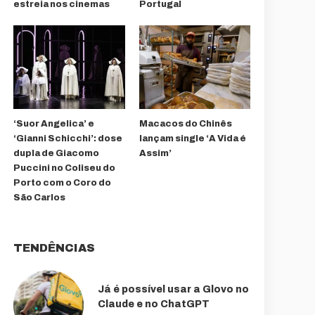
estreia nos cinemas
Portugal
‘Suor Angelica’ e
Macacos do Chinês
‘Gianni Schicchi’: dose
lançam single ‘A Vida é
dupla de Giacomo
Assim’
Puccini no Coliseu do
Porto com o Coro do
São Carlos
TENDÊNCIAS
Já é possível usar a Glovo no
Claude e no ChatGPT