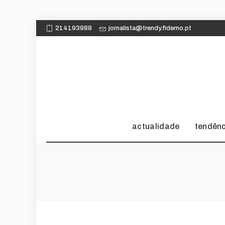
214193988
jornalista@trendy.fidemo.pt
actualidade
tendên