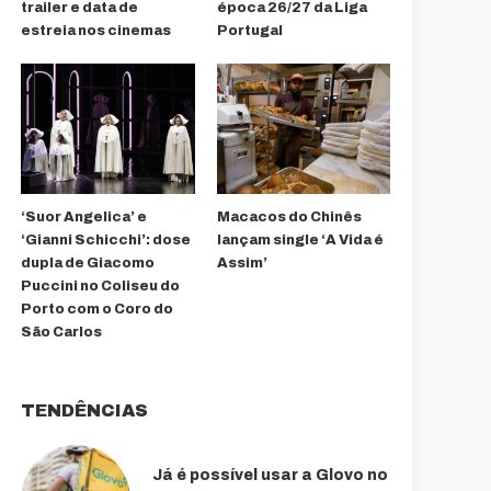
trailer e data de
época 26/27 da Liga
estreia nos cinemas
Portugal
‘Suor Angelica’ e
Macacos do Chinês
‘Gianni Schicchi’: dose
lançam single ‘A Vida é
dupla de Giacomo
Assim’
Puccini no Coliseu do
Porto com o Coro do
São Carlos
TENDÊNCIAS
Já é possível usar a Glovo no