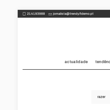
214193988
jornalista@trendy.fidemo.pt
actualidade
tendên