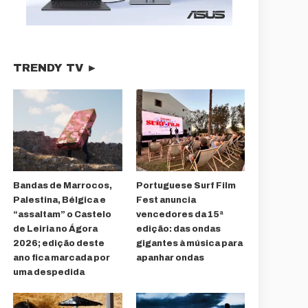
TRENDY TV ►
Bandas de Marrocos,
Portuguese Surf Film
Palestina, Bélgica e
Fest anuncia
“assaltam” o Castelo
vencedores da 15ª
de Leiria no Ágora
edição: das ondas
2026; edição deste
gigantes à música para
ano fica marcada por
apanhar ondas
uma despedida