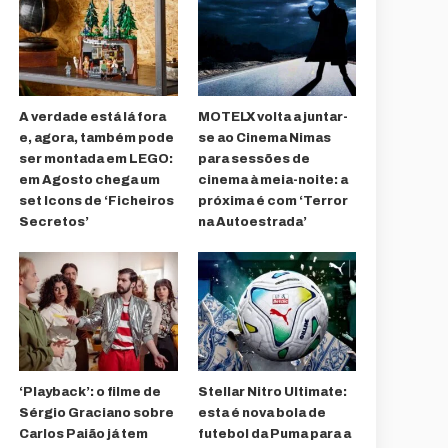
A verdade está lá fora
MOTELX volta a juntar-
e, agora, também pode
se ao Cinema Nimas
ser montada em LEGO:
para sessões de
em Agosto chega um
cinema à meia-noite: a
set Icons de ‘Ficheiros
próxima é com ‘Terror
Secretos’
na Autoestrada’
‘Playback’: o filme de
Stellar Nitro Ultimate:
Sérgio Graciano sobre
esta é nova bola de
Carlos Paião já tem
futebol da Puma para a