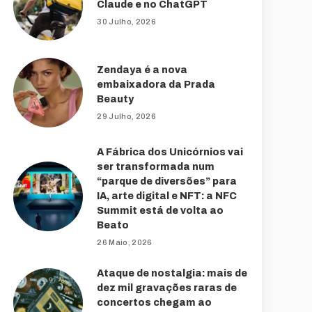
Claude e no ChatGPT
30 Julho, 2026
Zendaya é a nova
embaixadora da Prada
Beauty
29 Julho, 2026
A Fábrica dos Unicórnios vai
ser transformada num
“parque de diversões” para
IA, arte digital e NFT: a NFC
Summit está de volta ao
Beato
26 Maio, 2026
Ataque de nostalgia: mais de
dez mil gravações raras de
concertos chegam ao