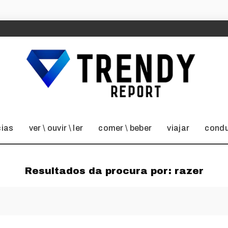
cias
ver \ ouvir \ ler
comer \ beber
viajar
condu
Resultados da procura por:
razer