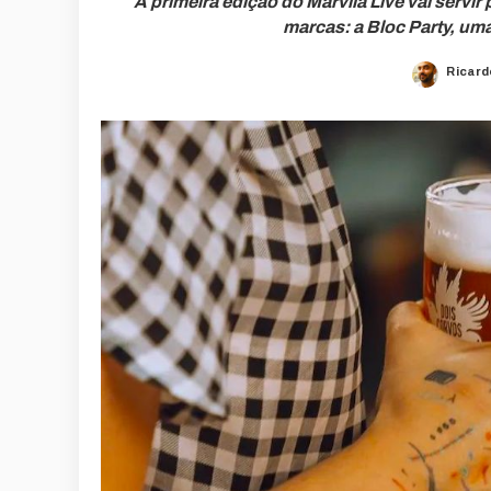
A primeira edição do Marvila Live vai servi
marcas: a Bloc Party, um
Ricard
Poste
by