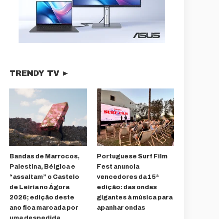
TRENDY TV ►
Bandas de Marrocos,
Portuguese Surf Film
Palestina, Bélgica e
Fest anuncia
“assaltam” o Castelo
vencedores da 15ª
de Leiria no Ágora
edição: das ondas
2026; edição deste
gigantes à música para
ano fica marcada por
apanhar ondas
uma despedida