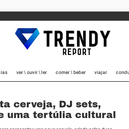
cias
ver \ ouvir \ ler
comer \ beber
viajar
condu
ta cerveja, DJ sets,
e uma tertúlia cultural