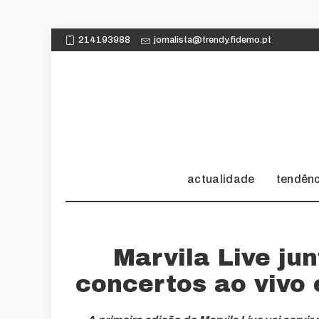
214193988
jornalista@trendy.fidemo.pt
actualidade
tendên
Marvila Live jun
concertos ao vivo 