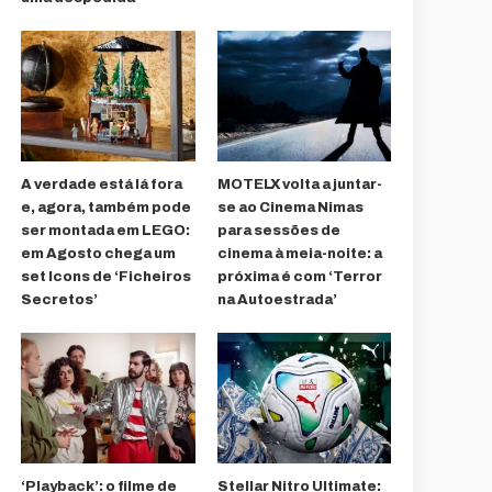
A verdade está lá fora
MOTELX volta a juntar-
e, agora, também pode
se ao Cinema Nimas
ser montada em LEGO:
para sessões de
em Agosto chega um
cinema à meia-noite: a
set Icons de ‘Ficheiros
próxima é com ‘Terror
Secretos’
na Autoestrada’
‘Playback’: o filme de
Stellar Nitro Ultimate: