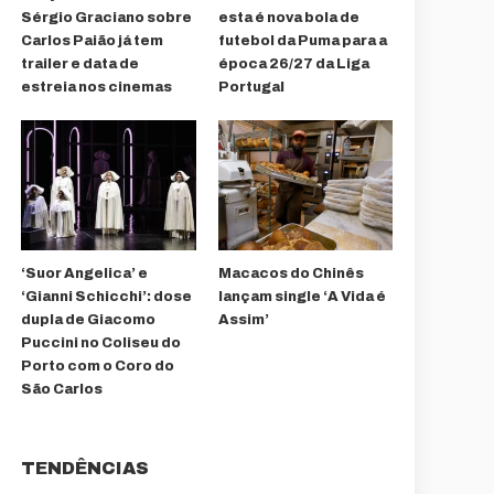
Sérgio Graciano sobre
esta é nova bola de
Carlos Paião já tem
futebol da Puma para a
trailer e data de
época 26/27 da Liga
estreia nos cinemas
Portugal
‘Suor Angelica’ e
Macacos do Chinês
‘Gianni Schicchi’: dose
lançam single ‘A Vida é
dupla de Giacomo
Assim’
Puccini no Coliseu do
Porto com o Coro do
São Carlos
TENDÊNCIAS