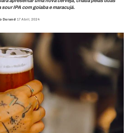
r para apresentar uma nova cerveja, criada pelas duas
a sour IPA com goiaba e maracujá.
o Durand
17 Abril, 2024
d