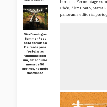
horas na Fermentage com 
Chéu, Alex Couto, Maria 
panorama editorial portug
São Domingos
Summer Fest
está de volta à
Bairrada para
festejar as
vindimas com
um jantar numa
mesa de 50
metros, no meio
das vinhas