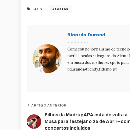
festas
TAGS:
Ricardo Durand
Começou no jornalismo de tecnolog
táctil e praias selvagens do Alente
em busca dos melhores spots para f
rdurand@trendy.fidemo.pt
.
ARTIGO ANTERIOR
Filhos da MadrugAPA está de volta à
Musa para festejar o 25 de Abril – co
concertos incluídos