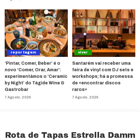
reportagem
viver
‘Pintar, Comer, Beber’ é o
Santarém vai receber uma
novo ‘Comer, Orar, Amar’:
feira de vinyl com DJ sets e
experimentámos o ‘Ceramic
workshops; há a promessa
by Night’ do Tágide Wine &
de «encontrar discos
Gastrobar
raros»
7 Agosto, 2026
7 Agosto, 2026
Rota de Tapas Estrella Damm