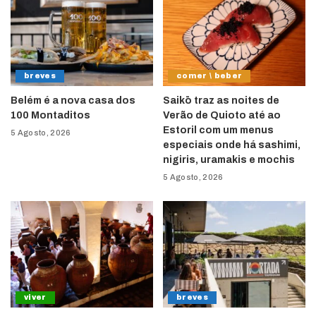
breves
comer \ beber
Belém é a nova casa dos
Saikō traz as noites de
100 Montaditos
Verão de Quioto até ao
Estoril com um menus
5 Agosto, 2026
especiais onde há sashimi,
nigiris, uramakis e mochis
5 Agosto, 2026
viver
breves