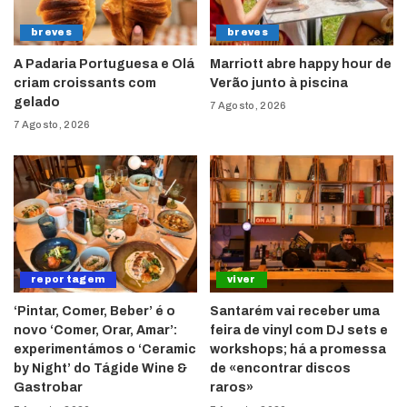
breves
breves
A Padaria Portuguesa e Olá
Marriott abre happy hour de
criam croissants com
Verão junto à piscina
gelado
7 Agosto, 2026
7 Agosto, 2026
reportagem
viver
‘Pintar, Comer, Beber’ é o
Santarém vai receber uma
novo ‘Comer, Orar, Amar’:
feira de vinyl com DJ sets e
experimentámos o ‘Ceramic
workshops; há a promessa
by Night’ do Tágide Wine &
de «encontrar discos
Gastrobar
raros»