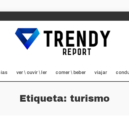
cias
ver \ ouvir \ ler
comer \ beber
viajar
condu
Etiqueta:
turismo