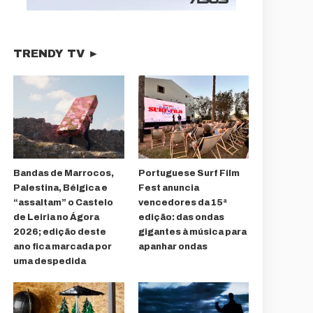
TRENDY TV ►
Bandas de Marrocos,
Portuguese Surf Film
Palestina, Bélgica e
Fest anuncia
“assaltam” o Castelo
vencedores da 15ª
de Leiria no Ágora
edição: das ondas
2026; edição deste
gigantes à música para
ano fica marcada por
apanhar ondas
uma despedida