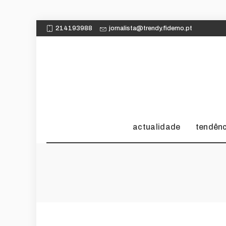
214193988
jornalista@trendy.fidemo.pt
actualidade
tendên