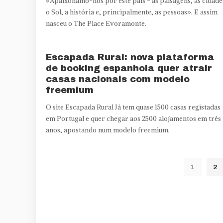
«Apaixonámo-nos por este país - as paisagens, as cidade
o Sol, a história e, principalmente, as pessoas». E assim
nasceu o The Place Evoramonte.
Escapada Rural: nova plataforma
de booking espanhola quer atrair
casas nacionais com modelo
freemium
O site Escapada Rural Já tem quase 1500 casas registadas
em Portugal e quer chegar aos 2500 alojamentos em três
anos, apostando num modelo freemium.
1
2