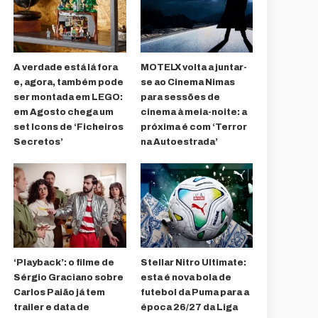
A verdade está lá fora
MOTELX volta a juntar-
e, agora, também pode
se ao Cinema Nimas
ser montada em LEGO:
para sessões de
em Agosto chega um
cinema à meia-noite: a
set Icons de ‘Ficheiros
próxima é com ‘Terror
Secretos’
na Autoestrada’
‘Playback’: o filme de
Stellar Nitro Ultimate:
Sérgio Graciano sobre
esta é nova bola de
Carlos Paião já tem
futebol da Puma para a
trailer e data de
época 26/27 da Liga