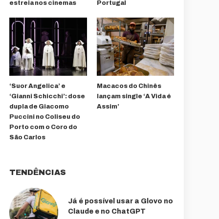
estreia nos cinemas
Portugal
‘Suor Angelica’ e
Macacos do Chinês
‘Gianni Schicchi’: dose
lançam single ‘A Vida é
dupla de Giacomo
Assim’
Puccini no Coliseu do
Porto com o Coro do
São Carlos
TENDÊNCIAS
Já é possível usar a Glovo no
Claude e no ChatGPT