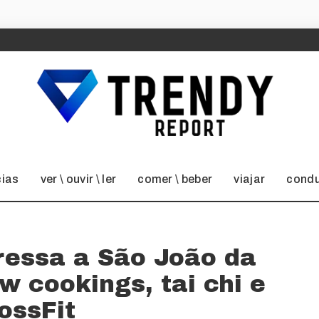
cias
ver \ ouvir \ ler
comer \ beber
viajar
condu
ressa a São João da
 cookings, tai chi e
ossFit