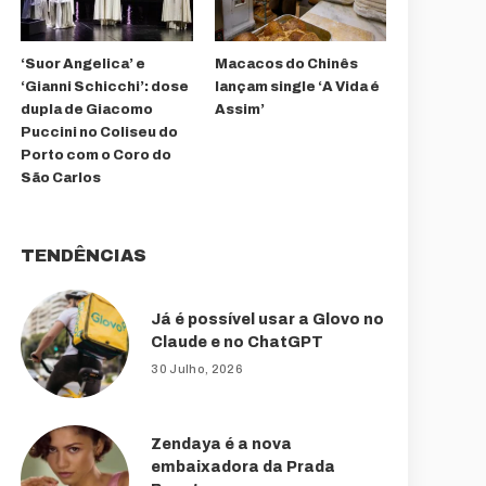
‘Suor Angelica’ e
Macacos do Chinês
‘Gianni Schicchi’: dose
lançam single ‘A Vida é
dupla de Giacomo
Assim’
Puccini no Coliseu do
Porto com o Coro do
São Carlos
TENDÊNCIAS
Já é possível usar a Glovo no
Claude e no ChatGPT
30 Julho, 2026
Zendaya é a nova
embaixadora da Prada