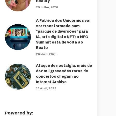
Beauty
29 Julho, 2026
A Fábrica dos Unicórnios vai
ser transformada num
“parque de diversões” para
IA, arte digital e NFT: a NFC
Summit está de volta ao
Beato
26 Maio, 2026
Ataque de nostalgia: mais de
dez mil gravações raras de
concertos chegam ao
Internet Archive
15 Abril, 2026
Powered by: