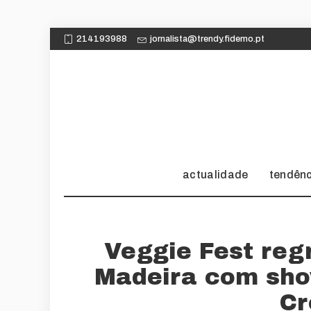
214193988
jornalista@trendy.fidemo.pt
actualidade
tendên
Veggie Fest reg
Madeira com show
Cr