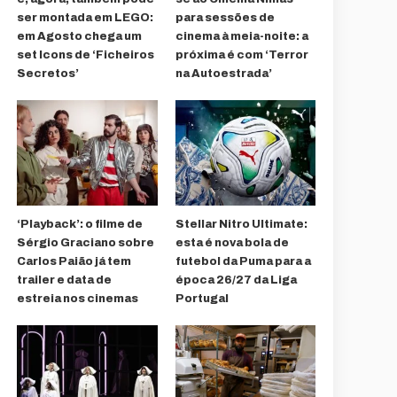
ser montada em LEGO:
para sessões de
em Agosto chega um
cinema à meia-noite: a
set Icons de ‘Ficheiros
próxima é com ‘Terror
Secretos’
na Autoestrada’
‘Playback’: o filme de
Stellar Nitro Ultimate:
Sérgio Graciano sobre
esta é nova bola de
Carlos Paião já tem
futebol da Puma para a
trailer e data de
época 26/27 da Liga
estreia nos cinemas
Portugal