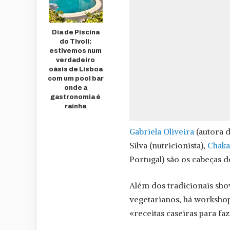
Dia de Piscina
do Tivoli:
estivemos num
verdadeiro
oásis de Lisboa
com um pool bar
onde a
gastronomia é
rainha
Gabriela Oliveira
(autora d
Silva (nutricionista),
Chaka
Portugal) são os cabeças d
Além dos tradicionais sho
vegetarianos, há workshop
«receitas caseiras para fa