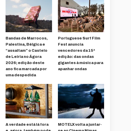
Bandas de Marrocos,
Portuguese Surf Film
Palestina, Bélgica e
Fest anuncia
“assaltam” o Castelo
vencedores da 15ª
de Leiria no Ágora
edição: das ondas
2026; edição deste
gigantes à música para
ano fica marcada por
apanhar ondas
uma despedida
A verdade está lá fora
MOTELX volta a juntar-
e, agora, também pode
se ao Cinema Nimas