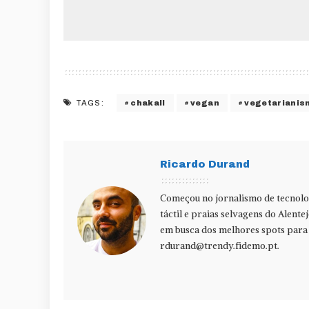
chakall
vegan
vegetarianis
TAGS:
Ricardo Durand
Começou no jornalismo de tecnolog
táctil e praias selvagens do Alente
em busca dos melhores spots para f
rdurand@trendy.fidemo.pt
.