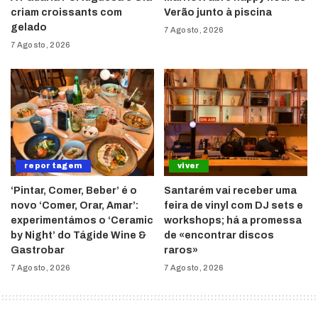
criam croissants com
Verão junto à piscina
gelado
7 Agosto, 2026
7 Agosto, 2026
reportagem
viver
‘Pintar, Comer, Beber’ é o
Santarém vai receber uma
novo ‘Comer, Orar, Amar’:
feira de vinyl com DJ sets e
experimentámos o ‘Ceramic
workshops; há a promessa
by Night’ do Tágide Wine &
de «encontrar discos
Gastrobar
raros»
7 Agosto, 2026
7 Agosto, 2026