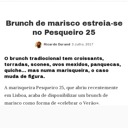
Brunch de marisco estreia-se
no Pesqueiro 25
Ricardo Durand
3 Julho, 2017
Posted
by
O brunch tradiocional tem croissants,
torradas, scones, ovos mexidos, panquecas,
quiche… mas numa marisqueira, o caso
muda de figura.
A marisqueira Pesqueiro 25, que abriu recentemente
em Lisboa, acaba de disponibilizar um brunch de
marisco como forma de «celebrar o Verão».
Em vez dos tradicionais bolos e bolinhos, o brunch
desta marisqueira tem outros argumentos. Há tábuas de