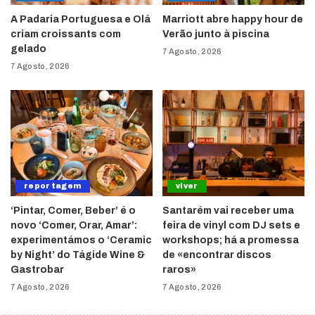
A Padaria Portuguesa e Olá
Marriott abre happy hour de
criam croissants com
Verão junto à piscina
gelado
7 Agosto, 2026
7 Agosto, 2026
reportagem
viver
‘Pintar, Comer, Beber’ é o
Santarém vai receber uma
novo ‘Comer, Orar, Amar’:
feira de vinyl com DJ sets e
experimentámos o ‘Ceramic
workshops; há a promessa
by Night’ do Tágide Wine &
de «encontrar discos
Gastrobar
raros»
7 Agosto, 2026
7 Agosto, 2026