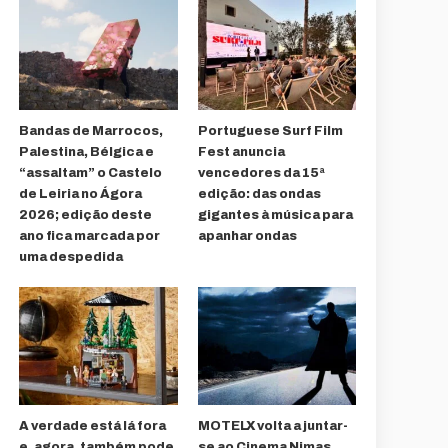
Bandas de Marrocos,
Portuguese Surf Film
Palestina, Bélgica e
Fest anuncia
“assaltam” o Castelo
vencedores da 15ª
de Leiria no Ágora
edição: das ondas
2026; edição deste
gigantes à música para
ano fica marcada por
apanhar ondas
uma despedida
A verdade está lá fora
MOTELX volta a juntar-
e, agora, também pode
se ao Cinema Nimas