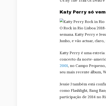
Us By The Trail Of Dead e 
Katy Perry só vem
O Rock in Rio Lisboa 2018
semana. Katty Perry e Jess
Junho, e vão actuar, claro
Katty Perry é uma estreia 
concerto da norte-americ
2001
, no Campo Pequeno, 
seu mais recente álbum, W
Jessie J também está confi
como Flashlight, Bang Bang
participação de 2014 no Ri