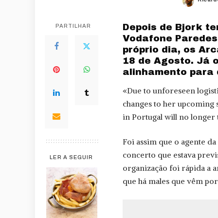
Poste
by
Depois de Bjork t
PARTILHAR
Vodafone Paredes 
próprio dia, os A
18 de Agosto. Já o
alinhamento para 
«Due to unforeseen logisti
changes to her upcoming 
in Portugal will no longer 
Foi assim que o agente da
concerto que estava previ
LER A SEGUIR
organização foi rápida a a
que há males que vêm por