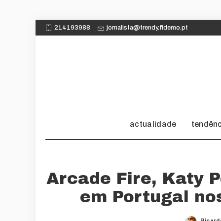
214193988
jornalista@trendy.fidemo.pt
actualidade
tendên
Arcade Fire, Katy 
em Portugal nos
Ricard