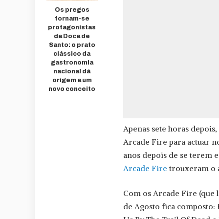
Os pregos
tornam-se
protagonistas
da Doca de
Santo: o prato
clássico da
gastronomia
nacional dá
origem a um
novo conceito
Apenas sete horas depois
Arcade Fire para actuar n
anos depois de se terem e
Arcade Fire
trouxeram o á
Com os Arcade Fire (que l
de Agosto fica composto: 