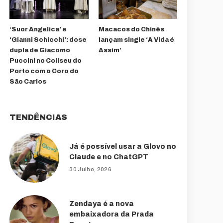
‘Suor Angelica’ e
Macacos do Chinês
‘Gianni Schicchi’: dose
lançam single ‘A Vida é
dupla de Giacomo
Assim’
Puccini no Coliseu do
Porto com o Coro do
São Carlos
TENDÊNCIAS
Já é possível usar a Glovo no
Claude e no ChatGPT
30 Julho, 2026
Zendaya é a nova
embaixadora da Prada