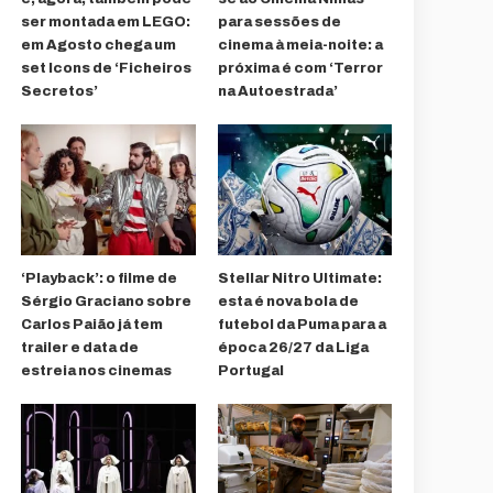
ser montada em LEGO:
para sessões de
em Agosto chega um
cinema à meia-noite: a
set Icons de ‘Ficheiros
próxima é com ‘Terror
Secretos’
na Autoestrada’
‘Playback’: o filme de
Stellar Nitro Ultimate:
Sérgio Graciano sobre
esta é nova bola de
Carlos Paião já tem
futebol da Puma para a
trailer e data de
época 26/27 da Liga
estreia nos cinemas
Portugal