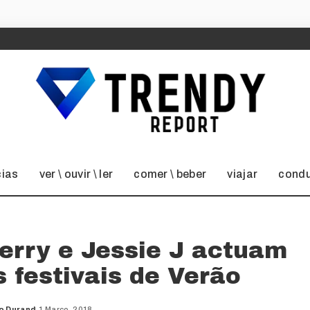
cias
ver \ ouvir \ ler
comer \ beber
viajar
condu
Perry e Jessie J actuam
 festivais de Verão
o Durand
1 Março, 2018