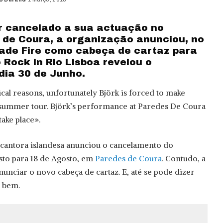
d
er cancelado a sua actuação no
de Coura, a organização anunciou, no
rcade Fire como cabeça de cartaz para
 Rock in Rio Lisboa revelou o
dia 30 de Junho.
cal reasons, unfortunately Björk is forced to make
summer tour. Björk’s performance at Paredes De Coura
take place».
 cantora islandesa anunciou o cancelamento do
sto para 18 de Agosto, em
Paredes de Coura
. Contudo, a
nunciar o novo cabeça de cartaz. E, até se pode dizer
 bem.