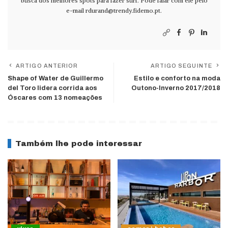
busca dos melhores spots para fazer surf. Pode falar com ele pelo
e-mail
rdurand@trendy.fidemo.pt
.
ARTIGO ANTERIOR
ARTIGO SEGUINTE
Shape of Water de Guillermo
Estilo e conforto na moda
del Toro lidera corrida aos
Outono-Inverno 2017/2018
Óscares com 13 nomeações
Também lhe pode interessar