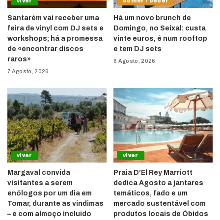
viver
comer \ beber
Santarém vai receber uma
Há um novo brunch de
feira de vinyl com DJ sets e
Domingo, no Seixal: custa
workshops; há a promessa
vinte euros, é num rooftop
de «encontrar discos
e tem DJ sets
raros»
6 Agosto, 2026
7 Agosto, 2026
viver
viver
Margaval convida
Praia D’El Rey Marriott
visitantes a serem
dedica Agosto a jantares
enólogos por um dia em
temáticos, fado e um
Tomar, durante as vindimas
mercado sustentável com
– e com almoço incluído
produtos locais de Óbidos