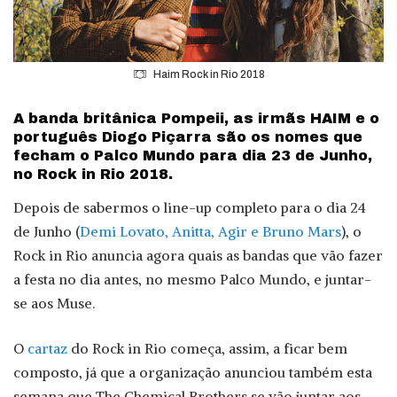
Haim Rock in Rio 2018
A banda britânica Pompeii, as irmãs HAIM e o
português Diogo Piçarra são os nomes que
fecham o Palco Mundo para dia 23 de Junho,
no Rock in Rio 2018.
Depois de sabermos o line-up completo para o dia 24
de Junho (
Demi Lovato, Anitta, Agir e Bruno Mars
), o
Rock in Rio anuncia agora quais as bandas que vão fazer
a festa no dia antes, no mesmo Palco Mundo, e juntar-
se aos Muse.
O
cartaz
do Rock in Rio começa, assim, a ficar bem
composto, já que a organização anunciou também esta
semana que The Chemical Brothers se vão juntar aos