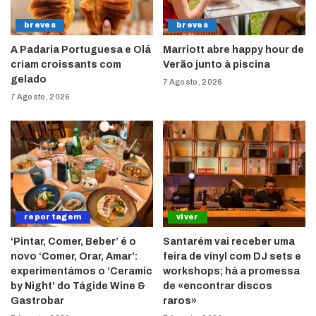
breves
breves
A Padaria Portuguesa e Olá
Marriott abre happy hour de
criam croissants com
Verão junto à piscina
gelado
7 Agosto, 2026
7 Agosto, 2026
reportagem
viver
‘Pintar, Comer, Beber’ é o
Santarém vai receber uma
novo ‘Comer, Orar, Amar’:
feira de vinyl com DJ sets e
experimentámos o ‘Ceramic
workshops; há a promessa
by Night’ do Tágide Wine &
de «encontrar discos
Gastrobar
raros»