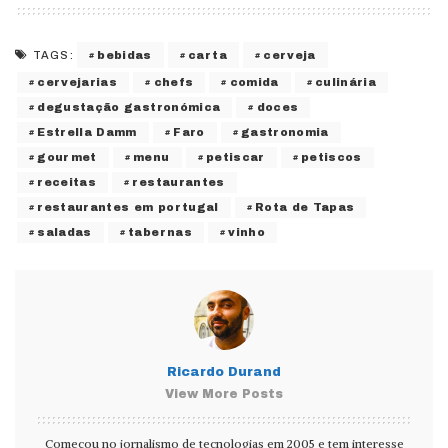
bebidas
carta
cerveja
TAGS:
cervejarias
chefs
comida
culinária
degustação gastronómica
doces
Estrella Damm
Faro
gastronomia
gourmet
menu
petiscar
petiscos
receitas
restaurantes
restaurantes em portugal
Rota de Tapas
saladas
tabernas
vinho
Ricardo Durand
View More Posts
Começou no jornalismo de tecnologias em 2005 e tem interesse