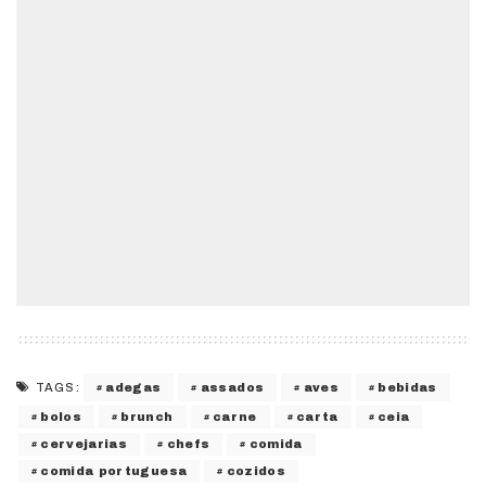
adegas
assados
aves
bebidas
TAGS:
bolos
brunch
carne
carta
ceia
cervejarias
chefs
comida
comida portuguesa
cozidos