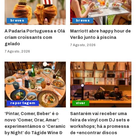
breves
breves
A Padaria Portuguesa e Olá
Marriott abre happy hour de
criam croissants com
Verão junto à piscina
gelado
7 Agosto, 2026
7 Agosto, 2026
reportagem
viver
‘Pintar, Comer, Beber’ é o
Santarém vai receber uma
novo ‘Comer, Orar, Amar’:
feira de vinyl com DJ sets e
experimentámos o ‘Ceramic
workshops; há a promessa
by Night’ do Tágide Wine &
de «encontrar discos