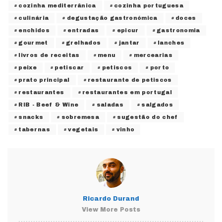
cozinha mediterrânica
cozinha portuguesa
culinária
degustação gastronómica
doces
enchidos
entradas
epicur
gastronomia
gourmet
grelhados
jantar
lanches
livros de receitas
menu
mercearias
peixe
petiscar
petiscos
porto
prato principal
restaurante de petiscos
restaurantes
restaurantes em portugal
RIB - Beef & Wine
saladas
salgados
snacks
sobremesa
sugestão do chef
tabernas
vegetais
vinho
Ricardo Durand
View More Posts